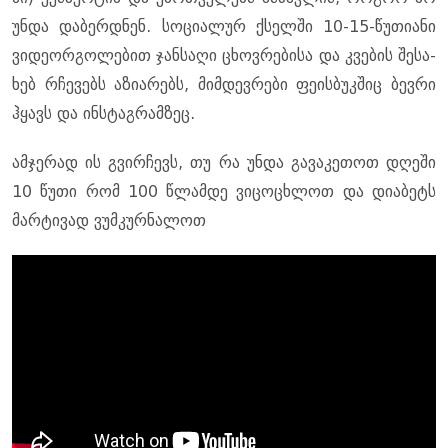
უნდა და­ბერ­დნენ. სო­ცი­ა­ლურ ქსელ­ში 10-15-წუ­თი­ა­ნი
ვი­დე­ორ­გო­ლე­ბით ჯან­სა­ღი ცხოვ­რე­ბი­სა და კვე­ბის შე­სა­
ხებ რჩე­ვებს აზი­ა­რებს, მიმ­დევ­რე­ბი ფე­ის­ბუკ­შიც ბევ­რი
ჰყავს და ინ­სტაგ­რამ­ზეც.
ამჯერად ის გვირჩევს, თუ რა უნდა გავაკეთოთ დღეში
10 წუთი რომ 100 წლამდე ვიცოცხლოთ და დიაბეტს
მარტივად ვუმკურნალოთ