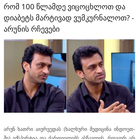
რომ 100 წლამდე ვიცოცხლოთ და
დიაბეტს მარტივად ვუმკურნალოთ? -
არუნის რჩევები
არუნ ხათ­რი აი­ურ­ვე­დას (ხალ­ხუ­რი მე­დი­ცი­ნა ინ­დო­ეთ­
ში) ექ­სპერ­ტია და ქარ­თვე­ლებს ას­წავ­ლის, რო­გორ არ