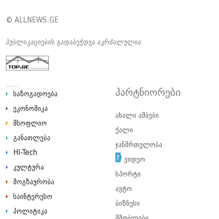
© ALLNEWS.GE
პუბლიკაციების გადაბეჭდვა აკრძალულია
პარტნიორები
საზოგადოება
ეკონომიკა
ახალი ამბები
მსოფლიო
ქალი
განათლება
ჯანმრთელობა
HI-Tech
ვიდეო
კულტურა
სპორტი
მოგზაურობა
ავტო
საინტერესო
ბიზნესი
პოლიტიკა
მშობლები