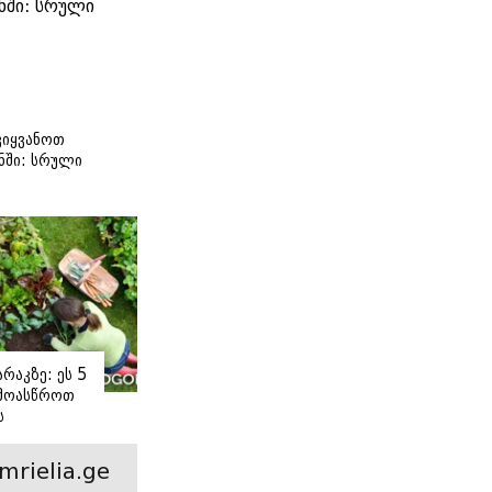
იყვანოთ
ნში: სრული
ი
რაკზე: ეს 5
 მოასწროთ
ს
ე
mrielia.ge