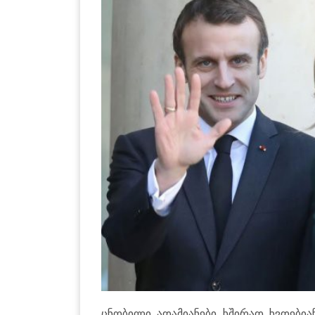
ცნობილი ადამიანები ხშირად ხვდებია