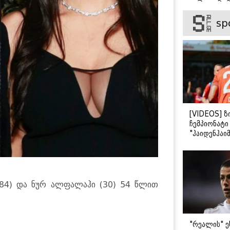
ვიცნობ" - ვ
ბარბაქაძის
sp
როგორია მ
სიყვარულის
[VIDEOS] ზ
ჩემპიონატ
"ჰაიდენჰაიმ
გამარჯვები
(84) და ნურ ალფალაჰი (30) 54 წლით
"რეალის" ე