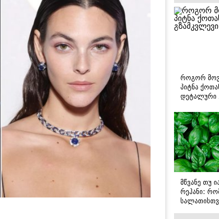
როგორ მოვ
პიტნა ქოთა
დეტალური 
მწვანე თუ 
რეჰანი: რო
სალათისთვ
არის მათ შ