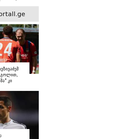
ინ არის ევა
 რჩეული და
ortall.ge
ისი
 ამბავი
ივზივაძემ
ი გოლით,
მა" კი
თ დაიწყო
ს