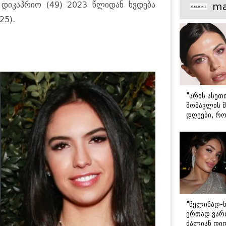
მთავარი გა
დიკაპრიო (49) 2023 წლიდან ხვდება
ma
25).
"არის ასეთ
მომავლის შ
დღეები, რო
მარტოდ გრ
- ირინა ონ
წერილი
"წელიწად-ნ
ერთად ვართ
ძალიან დიდ