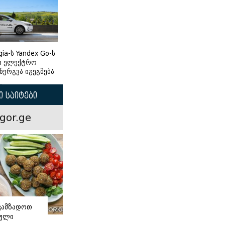
gia-ს Yandex Go-ს
ი ელექტრო
ნერგვა იგეგმება
 საიტები
gor.ge
ვამზადოთ
ნული