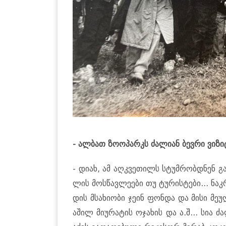
- ალ­ბათ ზო­ო­პარკს ძა­ლი­ან ბევ­რი ვი­ზი­
- დიახ, ამ აღ­კვე­თილს სტუმ­რობ­დნენ გა­მ
ლის მოს­წავ­ლე­ე­ბი თუ ტუ­რის­ტე­ბი... ნა
დის მსა­ხი­ო­ბი ჯეინ ფონ­და და მისი მე­
აშილ მი­უ­რა­ტის ოჯა­ხის და ა.შ... სია ძ