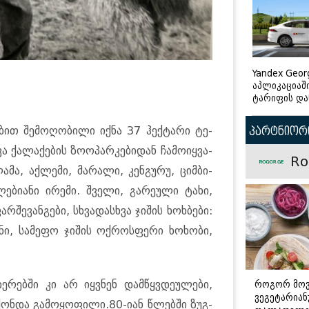
Yandex Geor
აპლიკაციაშ
ტარიფის და
­ბით შე­მო­ღო­ბი­ლი იქნა 37 ჰექ­ტა­რი ტე­
პარტნიორი
 ქა­ლა­ქე­ბის ზო­ო­პარ­კე­ბი­დან ჩა­მო­იყ­ვა­
Ro
ლამა, აქ­ლე­მი, მა­რა­ლი, კენ­გუ­რუ, ციმ­ბი­
­ბი­ა­ნი ირე­მი. შვე­ლი, გა­რე­უ­ლი ტახი,
რ­შე­ვან­გე­ბი, სხვა­დას­ხვა ჯი­შის ხოხ­ბე­ბი:
­ნი, სა­მე­ფო ჯი­შის ოქ­როს­ფე­რი ხო­ხო­ბი,
ე­რებ­ში კი არ იყ­ვნენ დამ­წყვდე­უ­ლე­ბი,
როგორ მო
ვეგეტარია
ქონ­და გა­მო­ყო­ფი­ლი.80-იან წლებ­ში ზუგ­