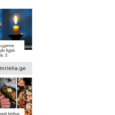
ი
ვაკეთოთ
ში შუქის
ს: 5
ანი ნაბიჯი
mrielia.ge
ოდის ხორცი