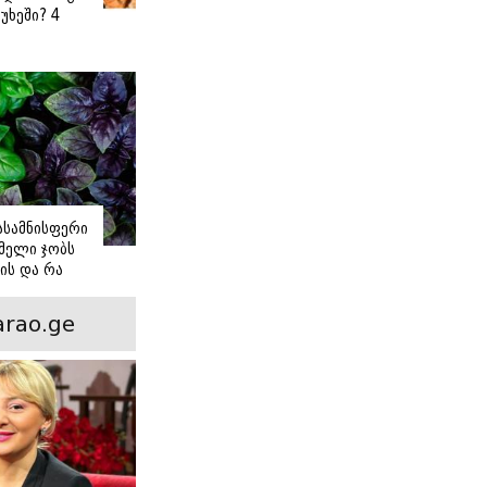
უხეში? 4
 წვნიანი
ა
ს
იასამნისფერი
მელი ჯობს
ის და რა
ორის
ნსხვავება?
rao.ge