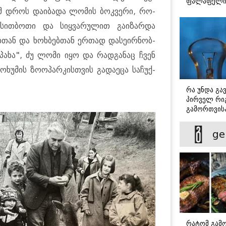
ფალაფელ
მ დროს და­ი­ბა­და ლო­მის ბოკ­ვე­რი, რო­
ს.სით­ბო­თი და სიყ­ვა­რუ­ლით გა­ი­ზარ­და
ებ­თან და ხოხ­ბებ­თან ერ­თად და­სე­ირ­ნობ­
"პახა", ძუ ლომი იყო და რად­გა­ნაც ჩვენ
­ხუ­მის ზო­ო­პარ­კის­თვის გა­და­ე­ცა სა­ჩუქ­
რა უნდა გა
პირველ რიგ
გამორთვისა
მნიშვნელოვ
ge
რატომ გამ