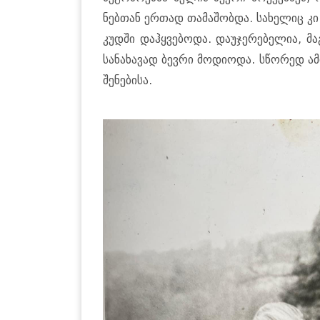
ნებ­თან ერ­თად თა­მა­შობ­და. სა­ხე­ლიც კი
კუდ­ში დაჰ­ყვე­ბო­და. და­უ­ჯე­რე­ბე­ლია, მ
სა­ნა­ხა­ვად ბევ­რი მო­დი­ო­და. სწო­რედ ა
შე­ნე­ბი­სა.