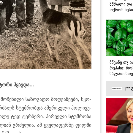
მშრალი და 
ოქროს წესი
იდეალურად
სტეიკისა დ
მწვადისთვი
მწვანე თუ 
რეჰანი: რო
სალათისთვ
არის მათ შ
ტო­რი ჰყავ­და...
მთავარი გა
ma
ო­ჩე­ნი­ლი სა­ზო­გა­დო მოღ­ვა­წე­ე­ბი, სკო­
კ­რძალს სტუმ­რობ­და ამე­რი­კე­ლი ჰო­ლი­ვუ­
უღ­ლე ტედ ტერ­ნე­რი. პირ­ვე­ლი სტუმ­რო­ბა
ა­ლი­ან გრძე­ლია. ამ ყვე­ლა­ფერ­ზე ფილ­მი