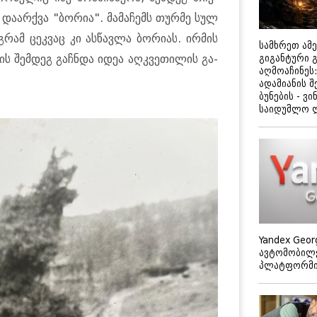
 და­არ­ქვა "ბო­რია". მა­მა­ჩემს თურ­მე სულ
აგ­რამ ცეკ­ვაც კი ას­წავ­ლა ბო­რი­ას. ირ­მის
სამხრეთ ამ
მის შემ­დეგ გაჩ­ნდა იდეა აღ­კვე­თი­ლის გა­
გიგანტური 
აღმოაჩინეს:
ადამიანის შ
ბუნების - ვი
საიდუმლო 
Yandex Geor
ავტომობილე
პლატფორმის