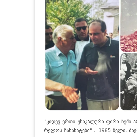
"კი­დევ ერთი უნი­კა­ლუ­რი ფირი ჩემი არ­ქ
რე­ლოს ჩა­ნა­ხა­ტე­ბი"... 1985 წელი. ბავ