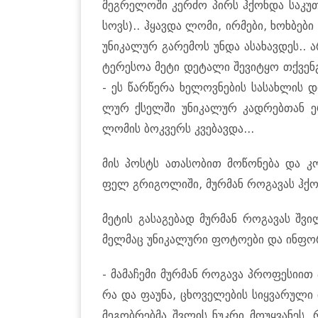
მეგ­რე­ლო­ში კერ­ძო პირს ჰქონ­და სა­კუ­
სოვს).. ჰყავ­და ლომი, ირ­მე­ბი, ხოხ­ბე­ბი
უნი­კა­ლურ გა­რე­მოს უნდა ასა­ხავ­დეს.. 
ტე­რე­სოა მეტი დე­ტა­ლი შე­ვი­ტყო თქვენ­გ
- ეს წარ­წე­რა ხე­ლოვ­ნე­ბის სა­სახ­ლის დ
ლურ ქსელ­ში უნი­კა­ლურ კად­რებ­თან ერ­
ლო­მის ბოკ­ვერს კვე­ბავ­და...
მის პოსტს ათა­სო­ბით მო­წო­ნე­ბა და კო
ფელ გრი­გო­ლი­ში, მურ­მან რო­გა­ვას ჰქონ
მე­ტის გა­სა­გე­ბად მურ­მან რო­გა­ვას შვ
მელ­მაც უნი­კა­ლუ­რი ფო­ტო­ე­ბი და ინ­ფორ­
- მა­მა­ჩე­მი მურ­მან რო­გა­ვა პრო­ფე­სი­
რა და ფა­უ­ნა, ცხო­ვე­ლე­ბის სიყ­ვა­რუ­ლ
მე­გობ­რებ­მა შვლის ნუკ­რი მო­უყ­ვა­ნეს, 