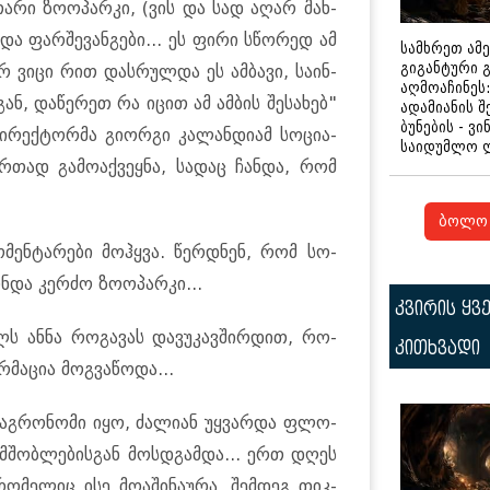
თა­რი ზო­ო­პარ­კი, (ვის და სად აღარ მახ­
 და ფარ­შე­ვან­გე­ბი... ეს ფირი სწო­რედ ამ
სამხრეთ ამ
გიგანტური 
არ ვიცი რით დას­რულ­და ეს ამ­ბა­ვი, სა­ინ­
აღმოაჩინეს:
ან, და­წე­რეთ რა იცით ამ ამ­ბის შე­სა­ხებ"
ადამიანის შ
ბუნების - ვი
ი­რექ­ტორ­მა გი­ორ­გი კა­ლან­დი­ამ სო­ცი­ა­
საიდუმლო 
თად გა­მო­აქ­ვეყ­ნა, სა­დაც ჩან­და, რომ
ბოლო 
­მენ­ტა­რე­ბი მოჰ­ყვა. წერ­დნენ, რომ სო­
­და კერ­ძო ზო­ო­პარ­კი...
კვირის ყვ
ილს ანნა რო­გა­ვას და­ვუ­კავ­შირ­დით, რო­
კითხვადი
მა­ცია მოგ­ვა­წო­და...
ით აგ­რო­ნო­მი იყო, ძა­ლი­ან უყ­ვარ­და ფლო­
ი მშობ­ლე­ბის­გან მოს­დგამ­და... ერთ დღეს
რო­მე­ლიც ისე მო­ა­ში­ნა­უ­რა, შემ­დეგ თიკ­