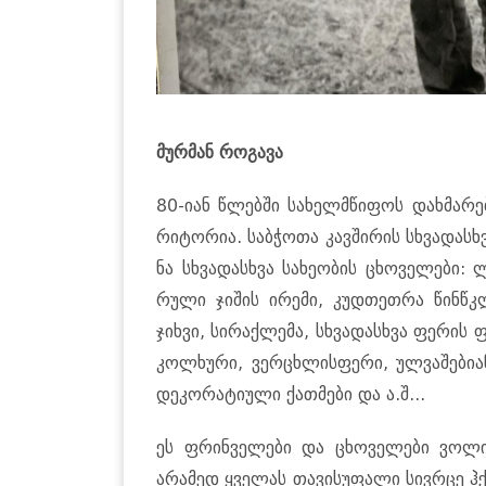
მურ­მან რო­გა­ვა
80-იან წლებ­ში სა­ხელ­მწი­ფოს დახ­მა­რე
რი­ტო­რია. საბ­ჭო­თა კავ­ში­რის სხვა­დას­ხვა
ნა სხვა­დას­ხვა სა­ხე­ო­ბის ცხო­ვე­ლე­ბი: 
რუ­ლი ჯი­შის ირე­მი, კუდ­თეთ­რა წინწკლე
ჯიხ­ვი, სი­რაქ­ლე­მა, სხვა­დას­ხვა ფე­რის ფა
კოლ­ხუ­რი, ვერ­ცხლის­ფე­რი, ულ­ვა­შე­ბი­ა
დე­კო­რა­ტი­უ­ლი ქათ­მე­ბი და ა.შ...
ეს ფრინ­ვე­ლე­ბი და ცხო­ვე­ლე­ბი ვო­ლი­
არა­მედ ყვე­ლას თა­ვი­სუ­ფა­ლი სივ­რცე ჰ