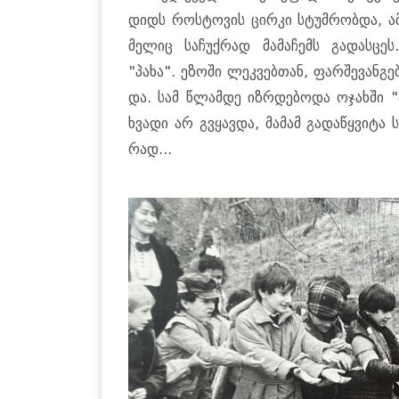
დიდს როს­ტო­ვის ცირ­კი სტუმ­რობ­და, ა
მე­ლიც სა­ჩუქ­რად მა­მა­ჩემს გა­დას­ცე
"პახა". ეზო­ში ლეკ­ვებ­თან, ფარ­შე­ვან­გ
და. სამ წლამ­დე იზ­რდე­ბო­და ოჯახ­ში 
ხვა­დი არ გვყავ­და, მა­მამ გა­და­წყვი­ტა სო
რად...