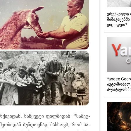
ერექციული 
მამაკაცებში
ვიცოდეთ?
Yandex Geor
ავტომობილე
პლატფორმის
ი­ვი­დან. ნა­წყვე­ტი ფილ­მი­დან: "სა­მეგ­
­შვო­ბი­დან ბუნ­დოვ­ნად მახ­სოვს, რომ სა­