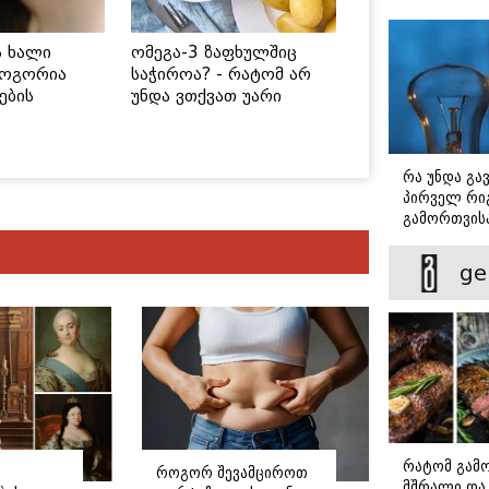
ს ხალი
ომეგა-3 ზაფხულშიც
როგორია
საჭიროა? - რატომ არ
ების
უნდა ვთქვათ უარი
 უსაფრთხო
თევზზე ცხელ დღეებში
რა უნდა გა
პირველ რიგ
გამორთვისა
მნიშვნელოვ
ge
რატომ გამ
როგორ შევამციროთ
მშრალი და 