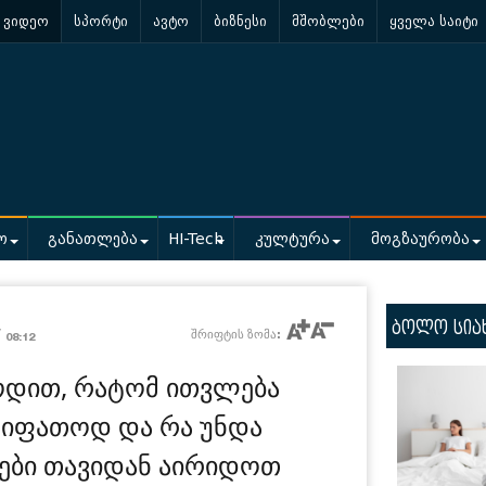
ვიდეო
სპორტი
ავტო
ბიზნესი
მშობლები
ყველა საიტი
ო
განათლება
HI-Tech
კულტურა
მოგზაურობა
ბოლო სია
/
შრიფტის ზომა:
08:12
იცოდით, რატომ ითვლება
ხიფათოდ და რა უნდა
ები თავიდან აირიდოთ