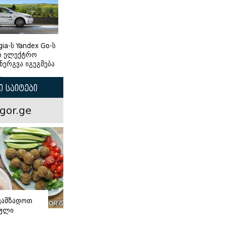
gia-ს Yandex Go-ს
ი ელექტრო
ნერგვა იგეგმება
 საიტები
gor.ge
ვამზადოთ
ნული
ი