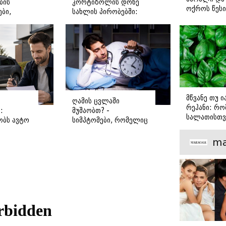
ბის
კორტიზოლის დონე
ოქროს წესი
ბი,
სახლის პირობებში:
იდეალურად
ოკში
მუცლის ცხიმის დაწვის
სტეიკისა დ
და წონაში კლების
მწვადისთვი
საკვანძო საიდუმლო
მწვანე თუ 
ღამის ცვლაში
რეჰანი: რო
:
მუშაობთ? -
სალათისთვ
ობს ავტო
სიმპტომები, რომელიც
არის მათ შ
უნდა
ნელ-ნელა
მთავარი გა
გაგიჩნდებათ: რა
ma
ების
მოსდის ამ დროს
ტვინს და სხეულს