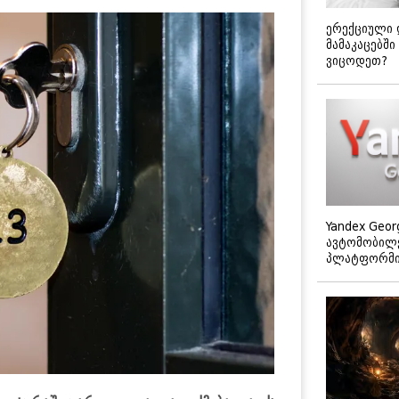
ერექციული 
მამაკაცებში
ვიცოდეთ?
Yandex Geor
ავტომობილე
პლატფორმის