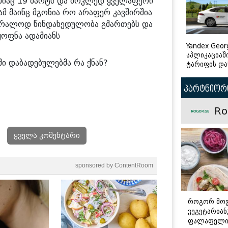
მიაც 19 მარტს და მოკლედ ყველაფერი
ამ მაინც მგონია რო არაფერ კავშირშია
უბრალოდ წინდახედულობა გმართებს და
ოფნა ადამიანს
Yandex Geor
აპლიკაციაშ
ში დაბადებულებმა რა ქნან?
ტარიფის და
პარტნიორი
Ro
ყველა კომენტარი
sponsored by ContentRoom
როგორ მო
ვეგეტარია
ფალაფელ