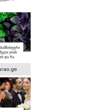
 წვნიანი
ა
ს
იასამნისფერი
მელი ჯობს
ის და რა
ორის
ნსხვავება?
rao.ge