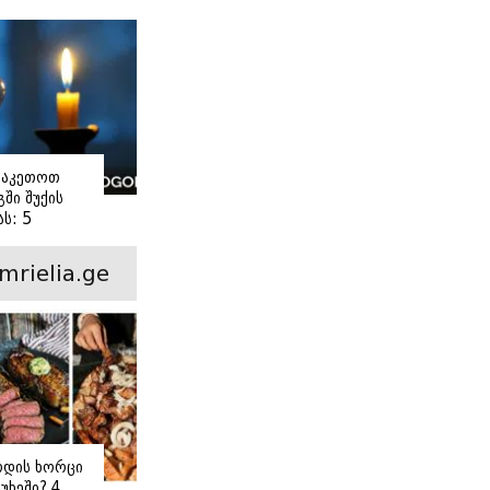
ვაკეთოთ
ში შუქის
ს: 5
ანი ნაბიჯი
mrielia.ge
ოდის ხორცი
უხეში? 4