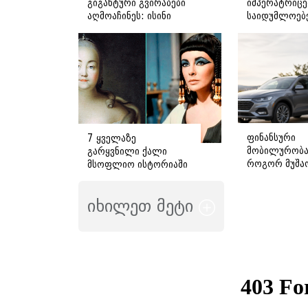
გიგანტური გვირაბები
იმპერატრიცე
აღმოაჩინეს: ისინი
საიდუმლოებე
არც ადამიანის
რომლებიც შ
შექმნილია და არც
ჩაგაგდებთ
ბუნების - ვინ ააშენა
საიდუმლო
ლაბირინთები?
ფინანსური
7 ყველაზე
მობილურობა
გარყვნილი ქალი
როგორ მუშა
მსოფლიო ისტორიაში
სესხი და რა 
ვიცოდეთ
იხილეთ მეტი
გადაწყვეტილ
მიღებამდე