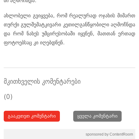
ში აღ­მოჩ­ნდა.
ახ­ლო­ბე­ლი გვიყ­ვე­ბა, რომ რე­ა­ლუ­რად ოჯა­ხის მი­მართ
თურ­ქი გულ­შე­მატ­კი­ვა­რი კე­თილ­გან­წყო­ბი­ლი აღ­მოჩ­ნდა
და რომ ნა­ხეს უმ­ცი­რე­სო­ბა­ში იყ­ვნენ, მათ­თან ერ­თად
ფო­ტო­ებ­საც კი იღებ­დნენ.
მკითხველის კომენტარები
(0)
გააკეთეთ კომენტარი
ყველა კომენტარი
sponsored by ContentRoom