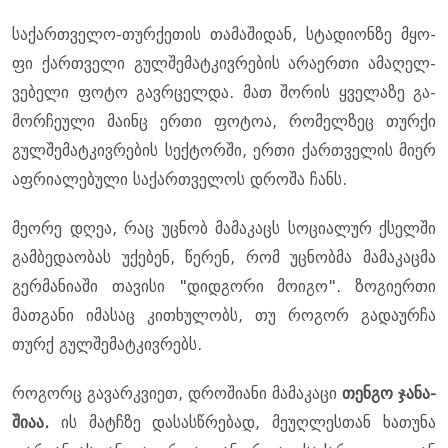
სა­ქარ­თვე­ლო-თურ­ქე­თის თა­მა­ში­დან, სტა­დი­ონ­ზე მყო­
ფი ქარ­თვე­ლი გულ­შე­მატ­კივ­რე­ბის არა­ერ­თი ამა­ღელ­
ვე­ბე­ლი ფოტო გავ­რცელ­და. მათ შო­რის ყვე­ლა­ზე გა­
მორ­ჩე­უ­ლი მა­ინც ერთი ფო­ტოა, რო­მელ­ზეც თურ­ქი
გულ­შე­მატ­კივ­რე­ბის სექ­ტორ­ში, ერთი ქარ­თვე­ლის მიერ
აფ­რი­ა­ლე­ბუ­ლი სა­ქარ­თვე­ლოს დრო­შა ჩანს.
მე­ო­რე დღეა, რაც უც­ნობ მა­მა­კაცს სო­ცი­ა­ლურ ქსელ­ში
გამ­ბე­და­ო­ბას უქე­ბენ, წე­რენ, რომ უც­ნობ­მა მა­მა­კაც­მა
გერ­მა­ნი­ა­ში თა­ვი­სი "დიდ­გო­რი მო­ი­გო". ზო­გი­ერ­თი
მათ­გა­ნი იმა­საც კი­თხუ­ლობს, თუ რო­გორ გა­და­ურ­ჩა
თურქ გულ­შე­მატ­კივ­რებს.
რო­გორც გა­ვარ­კვი­ეთ, დრო­ში­ა­ნი მა­მა­კა­ცი
თენ­გო ჯა­ნა­
ში­აა.
ის მატჩზე და­სას­წრე­ბად, მე­უღ­ლეს­თან ხა­თუ­ნა