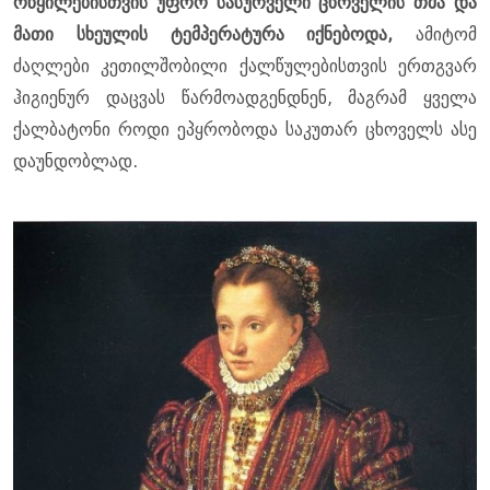
რწყილებისთვის უფრო სასურველი ცხოველის თმა და
მათი სხეულის ტემპერატურა იქნებოდა,
ამიტომ
ძაღლები კეთილშობილი ქალწულებისთვის ერთგვარ
ჰიგიენურ დაცვას წარმოადგენდნენ, მაგრამ ყველა
ქალბატონი როდი ეპყრობოდა საკუთარ ცხოველს ასე
დაუნდობლად.