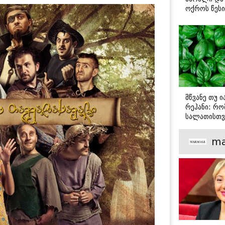
ოქროს წესი
იდეალურად
სტეიკისა დ
მწვადისთვი
მწვანე თუ 
რეჰანი: რო
სალათისთვ
არის მათ შ
მთავარი გა
ma