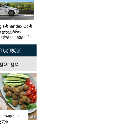
gia-ს Yandex Go-ს
ი ელექტრო
ნერგვა იგეგმება
 საიტები
gor.ge
ვამზადოთ
ნული
ი