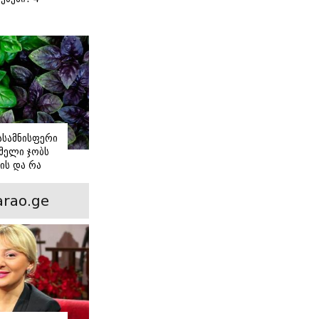
 წვნიანი
ა
ს
იასამნისფერი
მელი ჯობს
ის და რა
ორის
ნსხვავება?
rao.ge