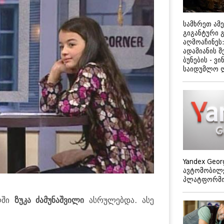
სამხრეთ ამ
გიგანტური 
აღმოაჩინეს:
ადამიანის შ
ბუნების - ვი
საიდუმლო 
Yandex Geor
ავტომობილე
პლატფორმის
ლში
ზუკა ძამუნაშვილი
ასრულებდა. ასე