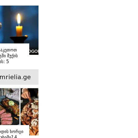
ვაკეთოთ
ში შუქის
ს: 5
ანი ნაბიჯი
mrielia.ge
ოდის ხორცი
უხეში? 4