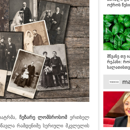
ოქროს წესი
იდეალურად
სტეიკისა დ
მწვადისთვი
მწვანე თუ 
რეჰანი: რო
სალათისთვ
არის მათ შ
მთავარი გა
ma
იატრმა,
ჩეზარე ლომბროსომ
ერთხელ
ისწავლა რამდენიმე სერიული მკვლელის