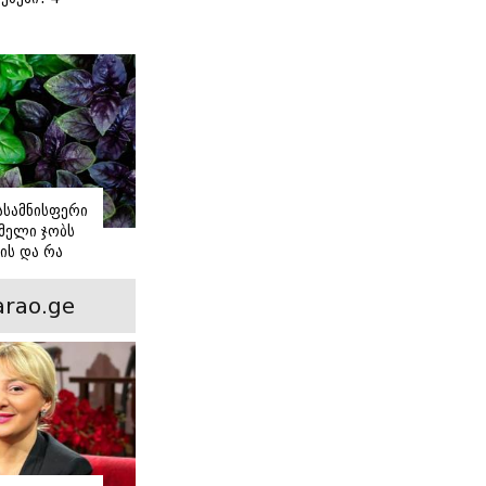
 წვნიანი
ა
ს
იასამნისფერი
მელი ჯობს
ის და რა
ორის
ნსხვავება?
rao.ge