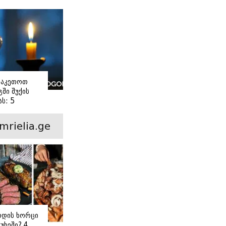
ვაკეთოთ
ში შუქის
ს: 5
ანი ნაბიჯი
mrielia.ge
ოდის ხორცი
უხეში? 4