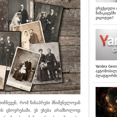
ერექციული 
მამაკაცებში
ვიცოდეთ?
Yandex Geor
ავტომობილე
პლატფორმის
იჩნევენ, რომ წინაპრები მნიშვნელოვან
ს ცხოვრებაში. ეს ეხება არამხოლოდ