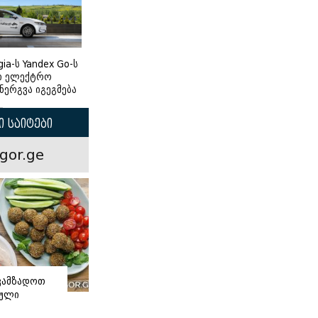
gia-ს Yandex Go-ს
ი ელექტრო
ნერგვა იგეგმება
 საიტები
gor.ge
ვამზადოთ
ნული
ი