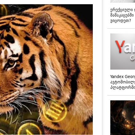
ერექციული 
მამაკაცებში
ვიცოდეთ?
Yandex Geor
ავტომობილე
პლატფორმის