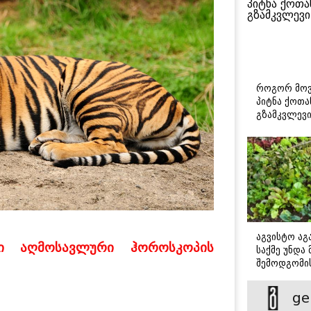
როგორ მოვ
პიტნა ქოთა
გზამკვლევ
აგვისტო აგა
ი აღმოსავლური ჰოროსკოპის
საქმე უნდა
შემოდგომი
დადგომამდ
ge