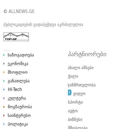
© ALLNEWS.GE
პუბლიკაციების გადაბეჭდვა აკრძალულია
პარტნიორები
საზოგადოება
ეკონომიკა
ახალი ამბები
მსოფლიო
ქალი
განათლება
ჯანმრთელობა
HI-Tech
ვიდეო
კულტურა
სპორტი
მოგზაურობა
ავტო
საინტერესო
ბიზნესი
პოლიტიკა
მშობლები