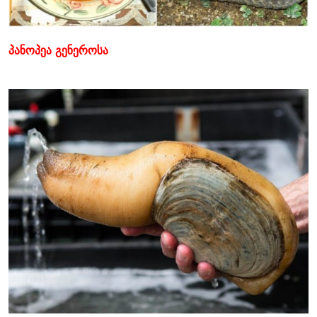
პანოპეა გენეროსა