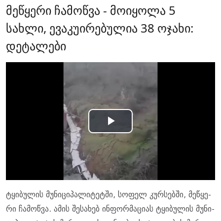
მეწყერი ჩამოწვა - მოიყოლა 5
სახლი, ევაკუირებულია 38 ოჯახი:
დეტალები
Play
Video
ტყი­ბუ­ლის მუ­ნი­ცი­პა­ლი­ტეტ­ში, სო­ფელ კურ­სებ­ში, მე­წყე­
რი ჩა­მოწ­ვა. ამის შე­სა­ხებ ინ­ფორ­მა­ცი­ას ტყი­ბუ­ლის მუ­ნი­