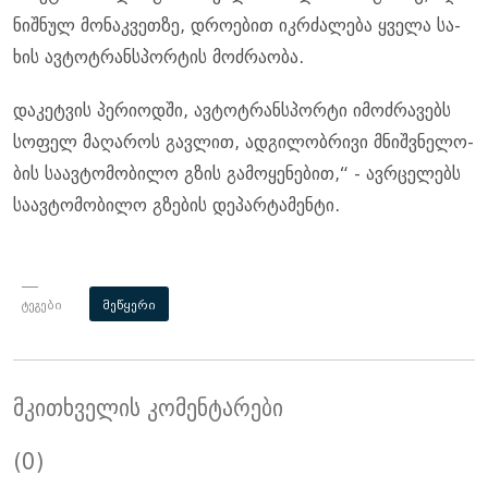
ნიშ­ნულ მო­ნაკ­ვეთ­ზე, დრო­ე­ბით იკ­რძა­ლე­ბა ყვე­ლა სა­
ხის ავ­ტოტ­რან­სპორ­ტის მოძ­რა­ო­ბა.
და­კეტვის პე­რი­ოდ­ში, ავ­ტოტ­რან­სპორ­ტი იმოძ­რა­ვებს
სო­ფელ მა­ღა­როს გავ­ლით, ად­გი­ლობ­რი­ვი მნიშ­ვნე­ლო­
ბის სა­ავ­ტო­მო­ბი­ლო გზის გა­მო­ყე­ნე­ბით,“ - ავ­რცე­ლებს
სა­ავ­ტო­მო­ბი­ლო გზე­ბის დე­პარ­ტა­მენ­ტი.
ტეგები
მეწყერი
მკითხველის კომენტარები
(0)