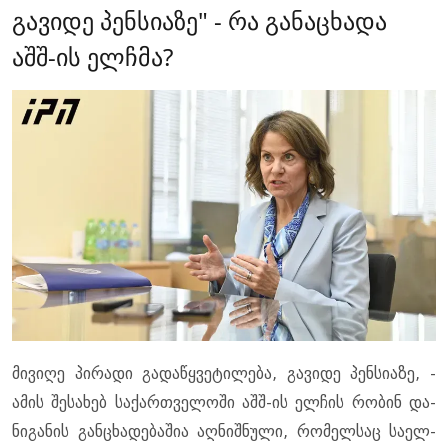
გავიდე პენსიაზე" - რა განაცხადა
აშშ-ის ელჩმა?
მი­ვი­ღე პი­რა­დი გა­და­წყვე­ტი­ლე­ბა, გა­ვი­დე პენ­სი­ა­ზე, -
ამის შე­სა­ხებ სა­ქარ­თვე­ლო­ში აშშ-ის ელ­ჩის რო­ბინ და­
ნი­გა­ნის გან­ცხა­დე­ბა­შია აღ­ნიშ­ნუ­ლი, რო­მელ­საც სა­ელ­