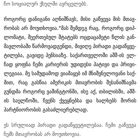
ჩო სო­ცი­ა­ლურ ქსელ­ში ავ­რცე­ლებს.
რო­გორც და­ნი­გა­ნი აღ­ნიშ­ნავს, მისი გაწ­ვე­ვა მის მთავ­
რო­ბას არ მო­უ­თხო­ვია."მას შემ­დეგ რაც, რო­გორც დიპ­
ლო­მა­ტი, შე­ერ­თე­ბულ შტა­ტებს ოც­და­ცა­მე­ტი წლის გან­
მავ­ლო­ბა­ში წარ­მო­ვად­გენ­დი, მი­ვი­ღე პი­რა­დი გა­და­წყვე­
ტი­ლე­ბა, გა­ვი­დე პენ­სი­ა­ზე. სა­ქარ­თვე­ლო­ში აშშ-ის ელ­
ჩად ყოფ­ნა ჩემი კა­რი­ე­რის უდი­დე­სი პა­ტი­ვი და პრი­ვი­
ლე­გი­აა. მე სა­მუ­და­მოდ ვი­ა­მა­ყებ იმ მნიშ­ვნე­ლო­ვა­ნი საქ­
მით, რაც გას­წია ამე­რი­კის მთავ­რო­ბის შე­სა­ნიშ­ნავ­მა
გუნ­დმა რო­გორც ვა­შინგტონ­ში, ისე აქ, თბი­ლის­ში, აშშ-
ის სა­ელ­ჩო­ში, ჩვენს ქვეყ­ნებ­სა და ხალ­ხებს შო­რის
პარტნი­ო­რო­ბის გა­საძ­ლი­ე­რებ­ლად.
ეს სრუ­ლი­ად პი­რა­დი გა­და­წყვე­ტი­ლე­ბაა. ჩემი გაწ­ვე­ვა
ჩემს მთავ­რო­ბას არ მო­უ­თხო­ვია.