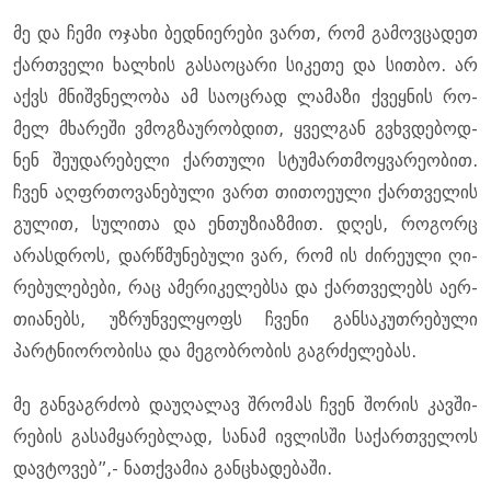
მე და ჩემი ოჯა­ხი ბედ­ნი­ე­რე­ბი ვართ, რომ გა­მოვ­ცა­დეთ
ქარ­თვე­ლი ხალ­ხის გა­სა­ო­ცა­რი სი­კე­თე და სით­ბო. არ
აქვს მნიშ­ვნე­ლო­ბა ამ სა­ოც­რად ლა­მა­ზი ქვეყ­ნის რო­
მელ მხა­რე­ში ვმოგ­ზა­უ­რობ­დით, ყველ­გან გვხვდე­ბოდ­
ნენ შე­უ­და­რე­ბე­ლი ქარ­თუ­ლი სტუ­მარ­თმოყ­ვა­რე­ო­ბით.
ჩვენ აღ­ფრთო­ვა­ნე­ბუ­ლი ვართ თი­თო­ე­უ­ლი ქარ­თვე­ლის
გუ­ლით, სუ­ლი­თა და ენ­თუ­ზი­აზ­მით. დღეს, რო­გორც
არას­დროს, დარ­წმუ­ნე­ბუ­ლი ვარ, რომ ის ძი­რე­უ­ლი ღი­
რე­ბუ­ლე­ბე­ბი, რაც ამე­რი­კე­ლებ­სა და ქარ­თვე­ლებს აერ­
თი­ა­ნებს, უზ­რუნ­ველ­ყოფს ჩვე­ნი გან­სა­კუთ­რე­ბუ­ლი
პარტნი­ო­რო­ბი­სა და მე­გობ­რო­ბის გაგ­რძე­ლე­ბას.
მე გან­ვაგ­რძობ და­უ­ღა­ლავ შრო­მას ჩვენ შო­რის კავ­ში­
რე­ბის გა­სამ­ყა­რებ­ლად, სა­ნამ ივ­ლის­ში სა­ქარ­თვე­ლოს
დავ­ტო­ვებ”,- ნათ­ქვა­მია გან­ცხა­დე­ბა­ში.