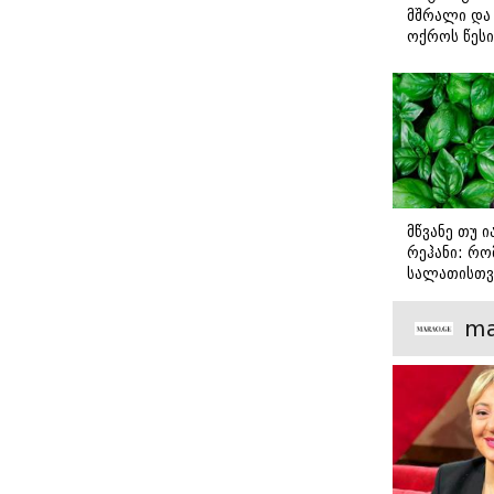
სინამდვილეში?
დავიწყოთ..." -
მშრალი და 
ირაკლი კობახიძე
ოქროს წესი
იდეალურად
სტეიკისა დ
მწვადისთვი
მწვანე თუ 
რეჰანი: რო
სალათისთვ
არის მათ შ
მთავარი გა
ma