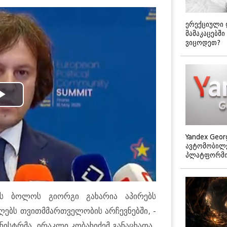
ერექციული 
მამაკაცებში
ვიცოდეთ?
Play
Video
Yandex Geor
ავტომობილე
პლატფორმის
ის ბოლოს გიორგი გახარია აპირებს
ღებს თვითმმართველობის არჩევნებში, -
ნისტრმა, ირაკლი კობახიძემ განაცხადა.