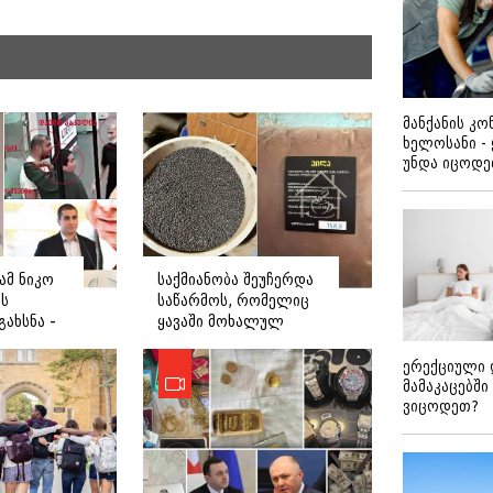
მანქანის კ
ხელოსანი -
უნდა იცოდ
ამ ნიკო
საქმიანობა შეუჩერდა
ს
საწარმოს, რომელიც
ახსნა -
ყავაში მოხალულ
ბ ჟვანიას
ბარდას ურევდა და
ანიაც
რეგისტრაციის გარეშე
ერექციული 
საქმიანობდა -
მამაკაცებში
დეტალები
ვიცოდეთ?