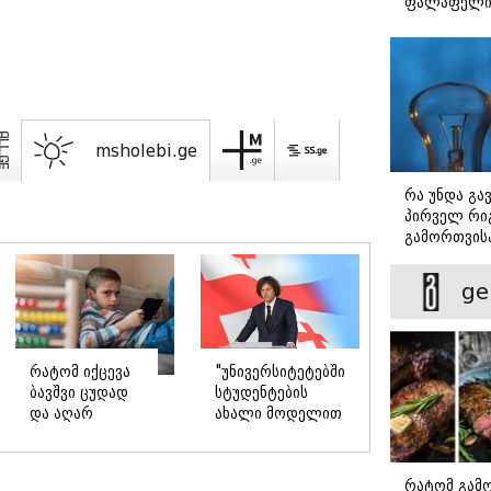
ფალაფელ
msholebi.ge
რა უნდა გა
პირველ რიგ
გამორთვისა
მნიშვნელოვ
ge
რატომ იქცევა
"უნივერსიტეტებში
ბავშვი ცუდად
სტუდენტების
და აღარ
ახალი მოდელით
გისმენთ - რას
მიღება
გვეუბნება მისი
სექტემბრიდან
ქცევა
უნდა
რატომ გამ