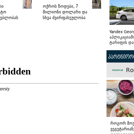
რი
ოქროს ზოდები, 7
ეტო
მილიონი დოლარი და
ნებლობას
სხვა ძვირფასეულობა
 აშენდება
- რა ამოიღო სუს-მა
 რამდენ
ყოფილი
Yandex Geor
ნება
მაღალჩინოსნების
აპლიკაციაშ
სახლებიდან (ფოტო/
ტარიფის და
ვიდეო)
პარტნიორი
Ro
როგორ მო
ვეგეტარია