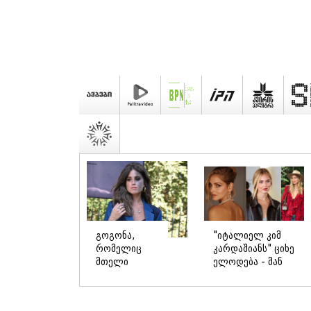
გოგონა,
"იტალიელ კიმ
რომელიც
კარდაშიანს" ციხე
მთელი
ელოდება - მან
ცხოვრება
ქველმოქმედებით
სახეს
მილიონები
მაკიაჟით
იშოვა, თუმცა