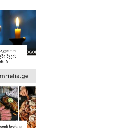
ი
ვაკეთოთ
ში შუქის
ს: 5
ანი ნაბიჯი
mrielia.ge
ოდის ხორცი