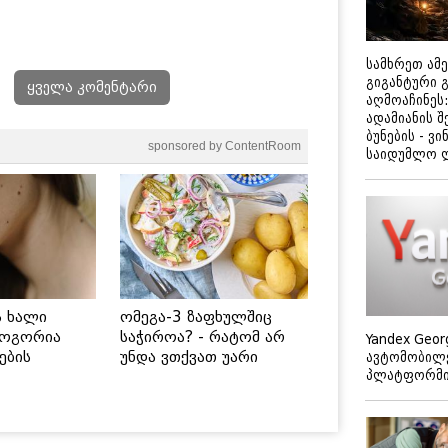
სამხრეთ ამ
გიგანტური 
ყველა კომენტარი
აღმოაჩინეს:
ადამიანის შ
ბუნების - ვი
sponsored by ContentRoom
საიდუმლო 
ს ხალი
ომეგა-3 ზაფხულშიც
როგორია
საჭიროა? - რატომ არ
Yandex Geor
ების
უნდა ვთქვათ უარი
ავტომობილე
პლატფორმის
 უსაფრთხო
თევზზე ცხელ დღეებში