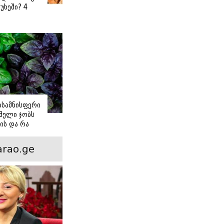
უხეში? 4
 წვნიანი
ა
ს
იასამნისფერი
მელი ჯობს
ის და რა
ორის
ნსხვავება?
rao.ge