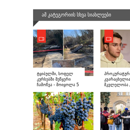
ამ კატეგორიის სხვა სიახლეები
ტყიბულში, სოფელ
პროკურატურ
კურსებში მეწყერი
კვარაცხელია
ჩამოწვა - მოიყოლა 5
მკვლელობა გ
სახლი,
საქმეში ზურა
ევაკუირებულია 38
ვაჟი, ბუსა ჟვ
ოჯახი: დეტალები
ფიგურირებს:
დეტალები