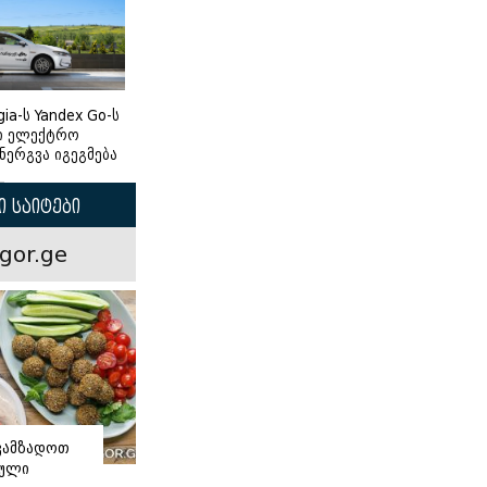
gia-ს Yandex Go-ს
ი ელექტრო
ნერგვა იგეგმება
 საიტები
gor.ge
ვამზადოთ
ნული