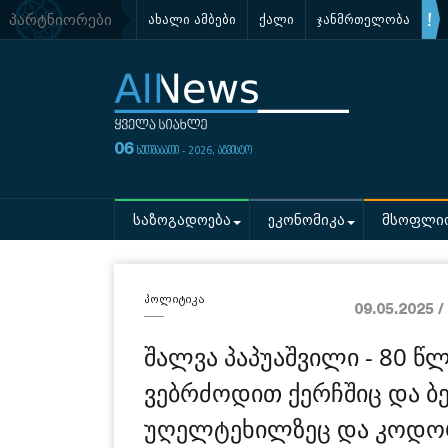
პარტნიორები
ახალი ამბები
ქალი
ჯანმრთელობა
06
ხუთშაბათი - 2026, აგვისტო
საზოგადოება
ეკონომიკა
მსოფლი
პოლიტიკა
09.05.2025 /
შალვა პაპუაშვილი - 80 წლ
ვებრძოდით ქერჩშიც და ბ
უღელტეხილზეც და კოდორ