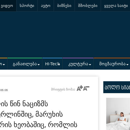
ვიდეო
სპორტი
ავტო
ბიზნესი
მშობლები
ყველა საიტი
ო
განათლება
HI-Tech
კულტურა
მოგზაურობა
ბოლო სია
შრიფტის ზომა:
05:05
ის წინ ნაციზმს
ერლინშიც, მარუხის
ის ხეობაშიც, რომლის