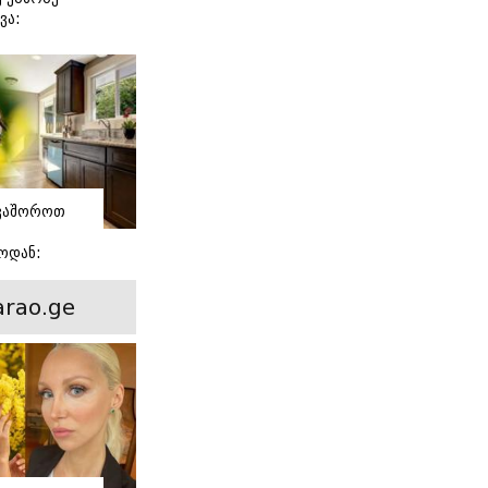
ვა:
ლოგის
ვაშოროთ
ოდან:
ული
rao.ge