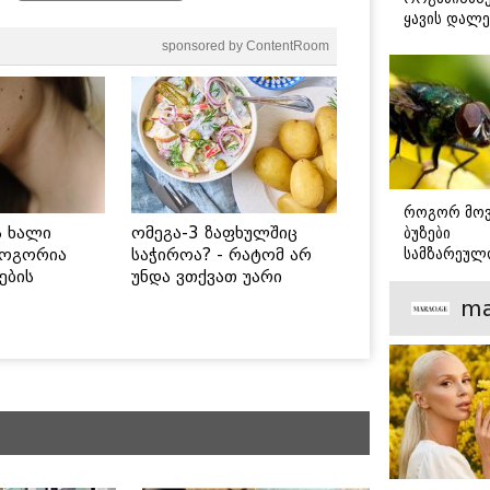
ყავის დალე
ნუტრიციო
sponsored by ContentRoom
რჩევები
როგორ მო
ბუზები
ს ხალი
ომეგა-3 ზაფხულშიც
სამზარეულ
როგორია
საჭიროა? - რატომ არ
ნაცადი და
ების
უნდა ვთქვათ უარი
აპრობირებ
 უსაფრთხო
თევზზე ცხელ დღეებში
ma
რჩევები