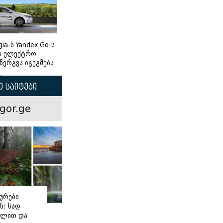
gia-ს Yandex Go-ს
ი ელექტრო
ნერგვა იგეგმება
 საიტები
gor.ge
ურები
ნ: სად
ილით და