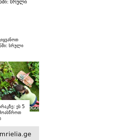
იყვანოთ
ნში: სრული
ი
რაკზე: ეს 5
 მოასწროთ
ს
ე
mrielia.ge