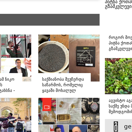
როგორ მოვ
პიტნა ქოთა
გზამკვლევ
ამ ნიკო
საქმიანობა შეუჩერდა
ს
საწარმოს, რომელიც
ახსნა -
ყავაში მოხალულ
ბ ჟვანიას
ბარდას ურევდა და
აგვისტო აგა
ანიაც
რეგისტრაციის გარეშე
საქმე უნდა
საქმიანობდა -
შემოდგომი
დეტალები
დადგომამდ
ge