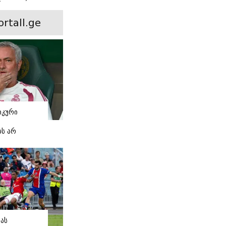
ინ არის ევა
 რჩეული და
ortall.ge
ისი
 ამბავი
იკური
ბს არ
 -
 "რეალის"
ი
მას