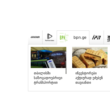
bpn.ge
თბილისში
ინვესტორები
საზოგადოებრივი
აქტიურად ეძებენ
ტრანსპორტით
თავიანთი
მგზავრობა
პორტფელებისთვის
უფრო იაფია,
დაზღვევას -
ვიდრე ბაქოსა და
“გალთ ენდ
ერევანში -
თაგარტი“
Numbeo
ძვირფასი