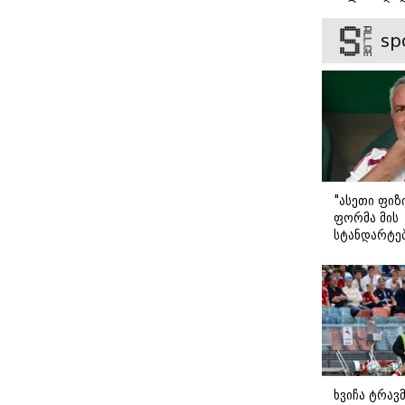
მიაწერონ“
ვიცნობ" - ვ
ბარბაქაძის
sp
როგორია მ
სიყვარულის
"ასეთი ფიზ
ფორმა მის
სტანდარტე
შეეფერება"
მოურინიომ
ახალწვეულ
გააკრიტიკა
ხვიჩა ტრავ