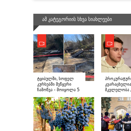
ამ კატეგორიის სხვა სიახლეები
ტყიბულში, სოფელ
პროკურატურ
კურსებში მეწყერი
კვარაცხელია
ჩამოწვა - მოიყოლა 5
მკვლელობა გ
სახლი,
საქმეში ზურა
ევაკუირებულია 38
ვაჟი, ბუსა ჟვ
ოჯახი: დეტალები
ფიგურირებს:
დეტალები