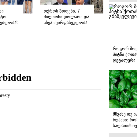
რი
ოქროს ზოდები, 7
ეტო
მილიონი დოლარი და
ნებლობას
სხვა ძვირფასეულობა
 აშენდება
- რა ამოიღო სუს-მა
 რამდენ
ყოფილი
ნება
მაღალჩინოსნების
სახლებიდან (ფოტო/
როგორ მოვ
ვიდეო)
პიტნა ქოთა
დეტალური 
მწვანე თუ 
რეჰანი: რო
სალათისთვ
არის მათ შ