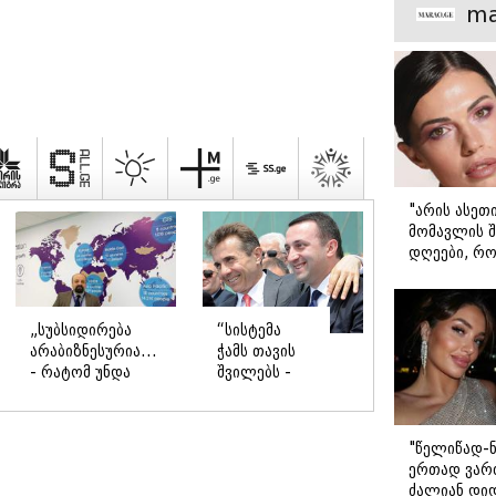
მთავარი გა
ma
"არის ასეთ
მომავლის შ
დღეები, რო
მარტოდ გრ
- ირინა ონ
წერილი
„სუბსიდირება
“სისტემა
არაბიზნესურია...
ჭამს თავის
- რატომ უნდა
შვილებს -
ვასუბსიდირებდეთ
ცდილობენ,
უსასრულოდ
კორუფცია
ყურძენს,
ცალკეული
"წელიწად-ნ
ღვინოს?! უნდა
პირების
ერთად ვართ
დავამთავროთ!“
სიხარბეს
ძალიან დიდ