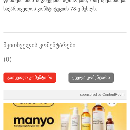
ფის­თვის მისი მიღ­წე­ვე­ბის აღი­ა­რე­ბას, რაც შე­ე­სა­ბა­მე­ბა
სა­ქარ­თვე­ლოს კონ­სტი­ტუ­ცი­ის 78-ე მუხლს.
მკითხველის კომენტარები
(0)
გააკეთეთ კომენტარი
ყველა კომენტარი
sponsored by ContentRoom