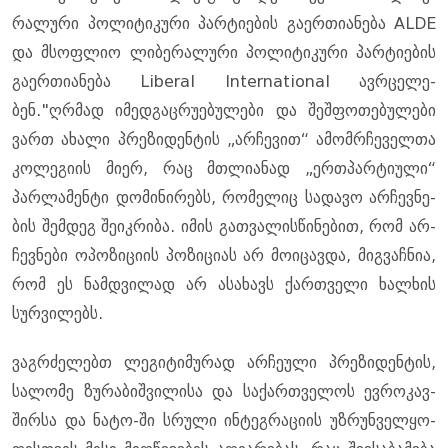
რა­ლუ­რი პო­ლი­ტი­კუ­რი პარ­ტი­ე­ბის გა­ერ­თი­ა­ნე­ბა ALDE
და მსოფ­ლიო ლი­ბე­რა­ლუ­რი პო­ლი­ტი­კუ­რი პარ­ტი­ე­ბის
გა­ერ­თი­ა­ნე­ბა Liberal International ავ­რცე­ლე­
ბენ."ღრმად იმედ­გაც­რუ­ე­ბუ­ლე­ბი და შეშ­ფო­თე­ბუ­ლე­ბი
ვართ ახა­ლი პრე­ზი­დენ­ტის „არ­ჩე­ვით“ ამომ­რჩე­ველ­თა
კო­ლე­გი­ის მიერ, რაც მთლი­ა­ნად „ერ­თპარ­ტი­უ­ლი“
პარ­ლა­მენ­ტი დო­მი­ნი­რებს, რო­მე­ლიც სა­და­ვო არ­ჩევ­ნე­
ბის შემ­დეგ შე­იკ­რი­ბა. იმის გათ­ვა­ლის­წი­ნე­ბით, რომ არ­
ჩევ­ნე­ბი ოპო­ზი­ცი­ის პო­ზი­ცი­ას არ მო­ი­ცავ­და, მიგ­ვაჩ­ნია,
რომ ეს ნამ­დვი­ლად არ ასა­ხავს ქარ­თვე­ლი ხალ­ხის
სურ­ვი­ლებს.
ვაგ­რძე­ლებთ ლე­გი­ტი­მუ­რად არ­ჩე­უ­ლი პრე­ზი­დენ­ტის,
სა­ლო­მე ზუ­რა­ბიშ­ვი­ლი­სა და სა­ქარ­თვე­ლოს ევ­რო­კავ­
შირ­სა და ნატო-ში სრუ­ლი ინ­ტეგ­რა­ცი­ის უზ­რუნ­ველ­ყო­