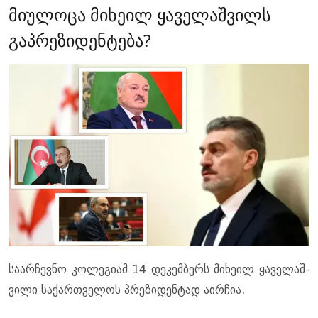
მიულოცა მიხეილ ყაველაშვილს
გაპრეზიდენტება?
სა­არ­ჩევ­ნო კო­ლე­გი­ამ 14 დე­კემ­ბერს მი­ხე­ილ ყა­ვე­ლაშ­
ვი­ლი სა­ქარ­თვე­ლოს პრე­ზი­დენ­ტად აირ­ჩია.