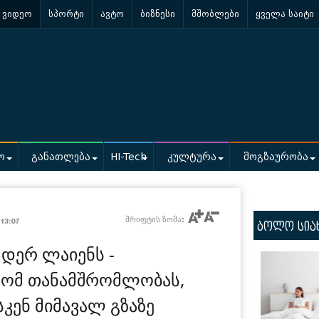
ვიდეო
სპორტი
ავტო
ბიზნესი
მშობლები
ყველა საიტი
ო
განათლება
HI-Tech
კულტურა
მოგზაურობა
შრიფტის ზომა:
13:07
ბოლო სია
დერ ლაიენს -
ომ თანამშრომლობას,
სკენ მიმავალ გზაზე