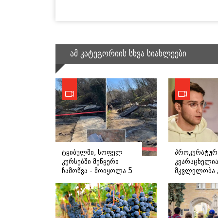
Manyo საქართველოშია
გზები
ამ კატეგორიის სხვა სიახლეები
ტყიბულში, სოფელ
პროკურატურ
კურსებში მეწყერი
კვარაცხელია
ჩამოწვა - მოიყოლა 5
მკვლელობა გ
სახლი,
საქმეში ზურა
ევაკუირებულია 38
ვაჟი, ბუსა ჟვ
ოჯახი: დეტალები
ფიგურირებს:
დეტალები