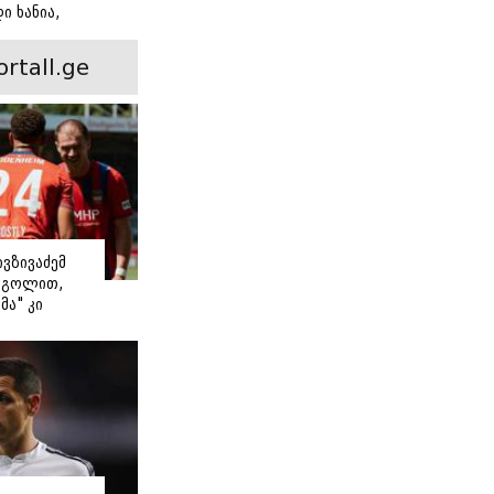
ი ხანია,
ინ არის ევა
 რჩეული და
ortall.ge
ისი
 ამბავი
ივზივაძემ
ი გოლით,
მა" კი
თ დაიწყო