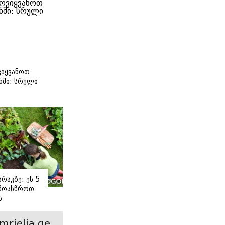
იყვანოთ
ნში: სრული
ი
რაკზე: ეს 5
 მოასწროთ
ს
ე
mrielia.ge