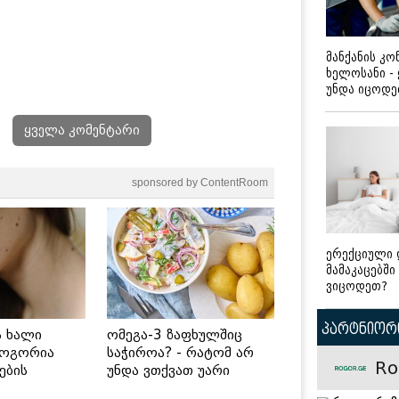
მანქანის კ
ხელოსანი -
უნდა იცოდ
ყველა კომენტარი
sponsored by ContentRoom
ერექციული 
მამაკაცებში
ვიცოდეთ?
პარტნიორი
ს ხალი
ომეგა-3 ზაფხულშიც
როგორია
საჭიროა? - რატომ არ
Ro
ების
უნდა ვთქვათ უარი
 უსაფრთხო
თევზზე ცხელ დღეებში