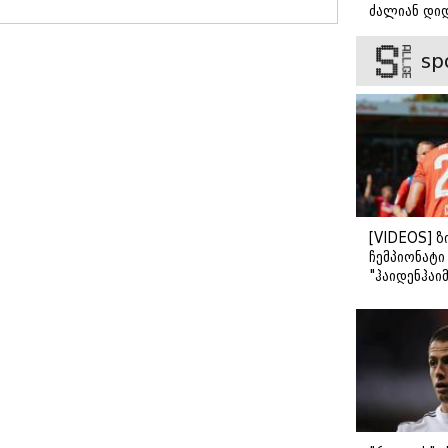
რუსეთ-
ჩამოერთვას
ძალიან დიდ
უკრაინის
მშობელს
ვიცნობ" - ვ
ომში
მშობლის
ბარბაქაძის
sp
რეკორდული
უფლება
როგორია მ
მასშტაბი
სიყვარულის
მიიღო
[VIDEOS] ზ
ჩემპიონატ
"ჰაიდენჰაიმ
გამარჯვები