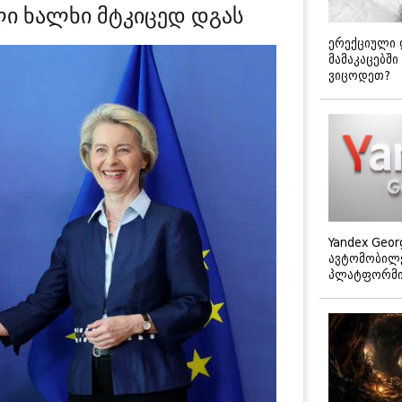
ი ხალხი მტკიცედ დგას
ერექციული 
მამაკაცებში
ვიცოდეთ?
Yandex Geor
ავტომობილე
პლატფორმის