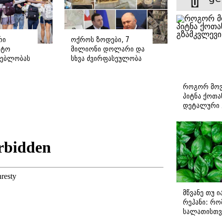
რი
ოქროს ზოდები, 7
ეტო
მილიონი დოლარი და
ნებლობას
სხვა ძვირფასეულობა
 აშენდება
- რა ამოიღო სუს-მა
 რამდენ
ყოფილი
ნება
მაღალჩინოსნების
როგორ მოვ
სახლებიდან (ფოტო/
პიტნა ქოთა
ვიდეო)
დეტალური 
მწვანე თუ 
რეჰანი: რო
სალათისთვ
არის მათ შ