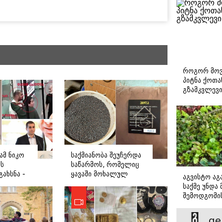
როგორ მოვ
პიტნა ქოთა
გზამკვლევ
ამ ნიკო
საქმიანობა შეუჩერდა
ს
საწარმოს, რომელიც
ახსნა -
ყავაში მოხალულ
აგვისტო აგა
ბ ჟვანიას
ბარდას ურევდა და
საქმე უნდა
ანიაც
რეგისტრაციის გარეშე
შემოდგომი
საქმიანობდა -
დადგომამდ
დეტალები
ge