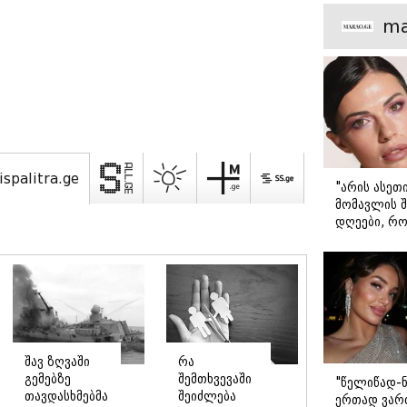
მთავარი გა
ma
ispalitra.ge
"არის ასეთ
მომავლის შ
დღეები, რო
მარტოდ გრ
- ირინა ონ
წერილი
შავ ზღვაში
რა
გემებზე
შემთხვევაში
"წელიწად-ნ
თავდასხმებმა
შეიძლება
ერთად ვართ