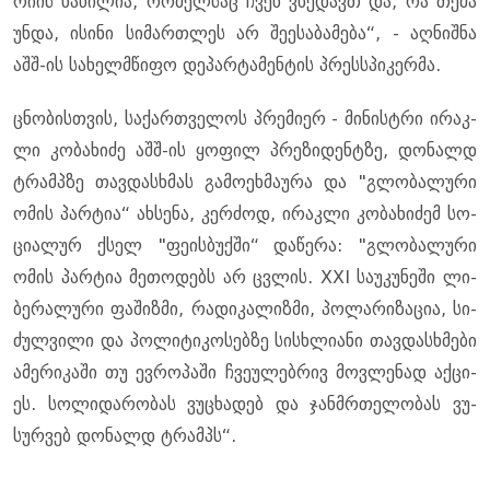
რი­ის ნა­წი­ლია, რო­მელ­საც ჩვენ ვხე­დავთ და, რა თქმა
უნდა, ისი­ნი სი­მარ­თლეს არ შე­ე­სა­ბა­მე­ბა“, - აღ­ნიშ­ნა
აშშ-ის სა­ხელ­მწი­ფო დე­პარ­ტა­მენ­ტის პრესს­პი­კერ­მა.
ცნო­ბის­თვის, სა­ქარ­თვე­ლოს პრე­მი­ერ - მი­ნის­ტრი ირაკ­
ლი კო­ბა­ხი­ძე აშშ-ის ყო­ფილ პრე­ზი­დენტზე, დო­ნალდ
ტრამპზე თავ­დას­ხმას გა­მო­ეხ­მა­უ­რა და "გლო­ბა­ლუ­რი
ომის პარ­ტია“ ახ­სე­ნა, კერ­ძოდ, ირაკ­ლი კო­ბა­ხი­ძემ სო­
ცი­ა­ლურ ქსელ "ფე­ის­ბუქ­ში“ და­წე­რა: "გლო­ბა­ლუ­რი
ომის პარ­ტია მე­თო­დებს არ ცვლის. XXI სა­უ­კუ­ნე­ში ლი­
ბე­რა­ლუ­რი ფა­შიზ­მი, რა­დი­კა­ლიზ­მი, პო­ლა­რი­ზა­ცია, სი­
ძულ­ვი­ლი და პო­ლი­ტი­კო­სებ­ზე სის­ხლი­ა­ნი თავ­დას­ხმე­ბი
ამე­რი­კა­ში თუ ევ­რო­პა­ში ჩვე­უ­ლებ­რივ მოვ­ლე­ნად აქ­ცი­
ეს. სო­ლი­და­რო­ბას ვუ­ცხა­დებ და ჯან­მრთე­ლო­ბას ვუ­
სურ­ვებ დო­ნალდ ტრამპს“.