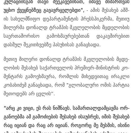
კუ­ლა­ცი­ის­გან თავი შე­ე­კა­ვე­ბი­ნათ, იმა­ვე მი­მარ­თვას
უცხო ქვეყ­ნებ­ზეც გა­ვავ­რცე­ლებ­დი",
- ამის შე­სა­ხებ აშშ-
ის სა­ხელ­მწი­ფო დე­პარ­ტა­მენ­ტის პრესს­პი­კერ­მა, მე­თიუ
მი­ლერ­მა დო­ნალდ ტრამ­პის მკვლე­ლო­ბის მცდე­ლო­ბის
სა­ერ­თა­შო­რი­სო გა­მოხ­მა­უ­რე­ბებ­თან და­კავ­ში­რე­ბით
დას­მულ შე­კი­თხვებ­ზე პა­სუ­ხი­სას გა­ნა­ცხა­და.
მე­თიუ მი­ლე­რი დო­ნალდ ტრამ­პის მკვლე­ლო­ბის მცდე­
ლო­ბის შე­სა­ხებ სა­ქარ­თვე­ლოს პრე­მი­ერ-მი­ნის­ტრის კო­
მენ­ტარს გა­მო­ეხ­მა­უ­რა, რომ­ლის მი­ხედ­ვი­თაც ირაკ­ლი
კო­ბა­ხი­ძემ გა­ნა­ცხა­და, რომ "გლო­ბა­ლუ­რი ომის პარ­ტია
მე­თო­დებს არ ცვლის“.
"არც კი ვიცი, ეს რას ნიშ­ნავს. სა­მარ­თალ­დამ­ცავ­მა ორ­
გა­ნო­ებ­მა ამ გა­მო­ძი­ე­ბის შე­სა­ხებ ისა­უბ­რეს, იმის შე­სა­ხებ
რაც იცი­ან და რაც არ იცი­ან. რო­გორც მე მეს­მის, ისი­ნი