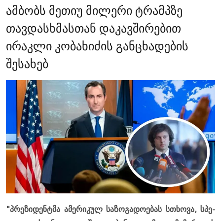
ამბობს მეთიუ მილერი ტრამპზე
თავდასხმასთან დაკავშირებით
ირაკლი კობახიძის განცხადების
შესახებ
"პრე­ზი­დენ­ტმა ამე­რი­კულ სა­ზო­გა­დო­ე­ბას სთხო­ვა, სპე­