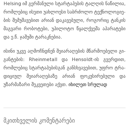
Helsing იმ გერ­მა­ნუ­ლი სტარ­ტა­პე­ბის ტალ­ღის ნა­წი­ლია,
რომ­ლე­ბიც ისე­თი უახ­ლო­ე­სი საბ­რძო­ლო ტექ­ნო­ლო­გი­ე­
ბის შე­მუ­შა­ვე­ბით არი­ან და­კა­ვე­ბუ­ლი, რო­გო­რიც ტან­კის
მაგ­ვა­რი რო­ბო­ტე­ბი, უპი­ლო­ტო წყალ­ქვე­შა აპა­რა­ტე­ბი
და ე.წ. ჯა­შუ­ში ტა­რაკ­ნე­ბია.
ისი­ნი უკვე აღ­მოჩ­ნდნენ შე­ი­ა­რა­ღე­ბის მწარ­მო­ე­ბე­ლი გი­
გან­ტე­ბის: Rheinmetall და Hensoldt-ის გვერ­დით,
რომ­ლე­ბიც სტარ­ტა­პე­ბის­გან გან­სხვა­ვე­ბით, უფრო ტრა­
დი­ცი­ულ შე­ი­ა­რა­ღე­ბა­ზე არი­ან ფო­კუ­სი­რე­ბუ­ლი და
უზარ­მა­ზა­რი შეკ­ვე­თე­ბი აქვთ.
იხილეთ სრულად
მკითხველის კომენტარები