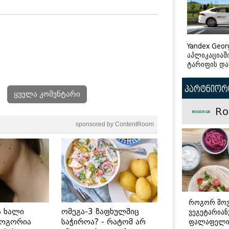
Yandex Geor
აპლიკაციაშ
ტარიფის და
პარტნიორი
ყველა კომენტარი
Ro
sponsored by ContentRoom
როგორ მო
ს ხალი
ომეგა-3 ზაფხულშიც
ვეგეტარია
ფალაფელ
როგორია
საჭიროა? - რატომ არ