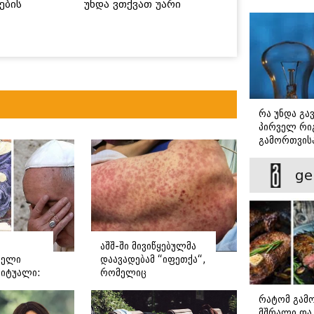
ების
უნდა ვთქვათ უარი
 უსაფრთხო
თევზზე ცხელ დღეებში
რა უნდა გა
პირველ რიგ
გამორთვისა
მნიშვნელოვ
ge
აშშ-ში მივიწყებულმა
რელი
დაავადებამ “იფეთქა“,
რიტუალი:
რომელიც
ოგორ
გადაუდებელ
რატომ გამ
 რომის
ჰოსპიტალიზაციას
მშრალი და 
საჭიროებს - რას წერს