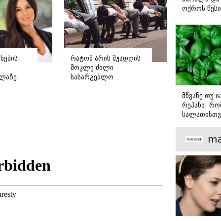
ოქროს წესი
დასავლური მედია?
იდეალურად
სტეიკისა დ
მწვადისთვი
ნების
რატომ არის შუადღის
მოკლე ძილი
ელაზე
სასარგებლო
დ
ჯანმრთელობისთვის -
მწვანე თუ 
 სია,
ყველა დეტალი
რეჰანი: რო
ევრი
რუტინაზე, რომელიც
სალათისთვ
ტვინს მოცულობაში
არის მათ შ
ზრდის
მთავარი გა
ma