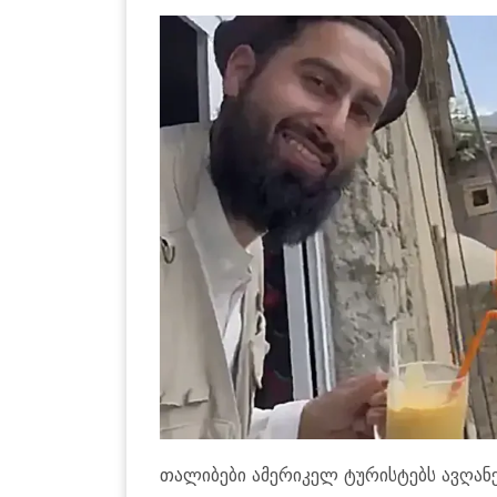
თა­ლი­ბე­ბი ამე­რი­კელ ტუ­რის­ტებს ავ­ღა­ნე