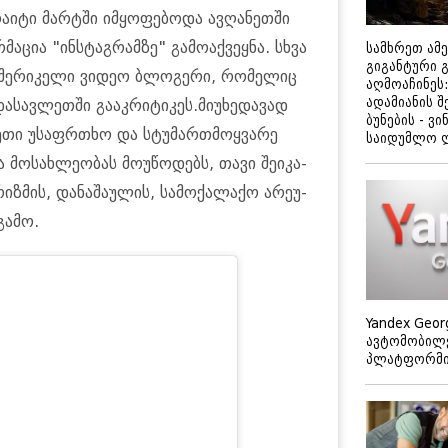
­ი­ტი მარ­ტში იმ­ყო­ფე­ბო­და ავ­ღა­ნეთ­ში
­მა­ცია "ინ­სტაგ­რამ­ზე" გა­მო­აქ­ვეყ­ნა. სხვა
სამხრეთ ამ
გიგანტური 
ამე­რი­კე­ლი ვი­დეო ბლო­გე­რი, რო­მე­ლიც
აღმოაჩინეს:
ადამიანის შ
­სავ­ლეთ­ში გა­აკ­რი­ტი­კეს.მი­უ­ხე­და­ვად
ბუნების - ვი
ნე­თი უსაფრ­თხო და სტუ­მარ­თმოყ­ვა­რე
საიდუმლო 
 მო­სახ­ლე­ო­ბას მო­უ­წო­დებს, თავი შე­ი­კა­
რიზ­მის, და­ნა­შა­უ­ლის, სა­მო­ქა­ლა­ქო არე­უ­
 გამო.
Yandex Geor
ავტომობილე
პლატფორმის