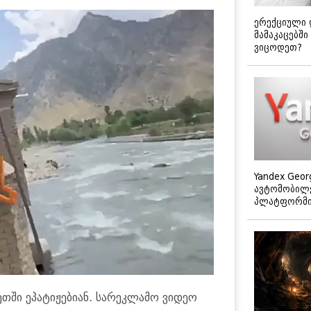
ერექციული 
მამაკაცებში
ვიცოდეთ?
Yandex Geor
ავტომობილე
პლატფორმის
თ­ში ეპა­ტი­ჟე­ბი­ან. სა­რეკ­ლა­მო ვი­დეო