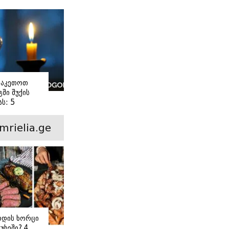
ვაკეთოთ
ში შუქის
ს: 5
ანი ნაბიჯი
mrielia.ge
ოდის ხორცი
უხეში? 4