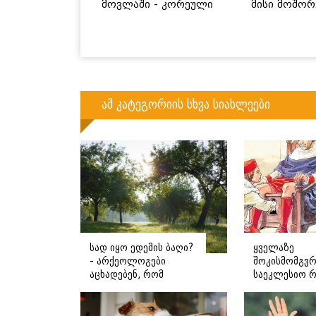
მოვლაში - კორეული
მისი მოშორ
ინოვაციური ბრენდი
მარტივი და
Manyo საქართველოშია
გზები
ამ კატეგორიის სხვა სიახლეები
სად იყო ედემის ბაღი?
ყველაზე
- არქეოლოგები
შოკისმომგვ
აცხადებენ, რომ
საეკლესიო 
შესაძლოა მისი
რატომ და რ
ადგილმდებარეობა
უმოწმებდნენ
დაადგინეს
პაპს სქესს?