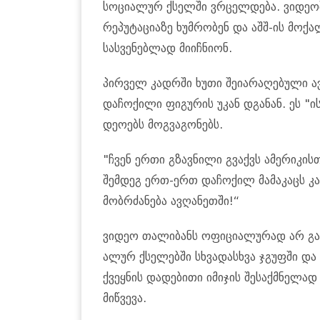
სო­ცი­ა­ლურ ქსელ­ში ვრცელ­დე­ბა. ვი­დე­ო­
რე­პუ­ტა­ცი­ა­ზე ხუმ­რო­ბენ და აშშ-ის მო­ქა
სას­ვე­ნებ­ლად მი­იჩ­ნი­ონ.
პირ­ველ კადრში ხუთი შე­ი­ა­რა­ღე­ბუ­ლი ავ­
და­ჩო­ქი­ლი ფი­გუ­რის უკან დგა­ნან. ეს "ი
დე­ო­ებს მოგ­ვა­გო­ნებს.
"ჩვენ ერთი გზავ­ნი­ლი გვაქვს ამე­რი­კის­თვ
შემ­დეგ ერთ-ერთ და­ჩო­ქილ მა­მა­კაცს კა­
მობ­რძა­ნე­ბა ავ­ღა­ნეთ­ში!“
ვი­დეო თა­ლი­ბანს ოფი­ცი­ა­ლუ­რად არ გა­მო
ა­ლურ ქსე­ლებ­ში სხვა­დას­ხვა ჯგუფ­ში და ს
ქვეყ­ნის და­დე­ბი­თი იმი­ჯის შე­საქ­მნე­ლად
მიწ­ვე­ვა.