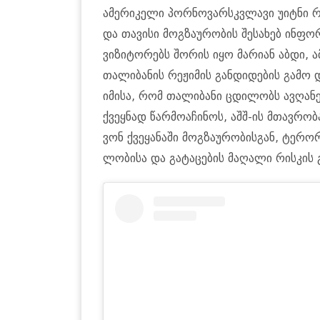
ამე­რი­კე­ლი პორ­ნო­ვარ­სკვლა­ვი უიტ­ნი რა
და თა­ვი­სი მოგ­ზა­უ­რო­ბის შე­სა­ხებ ინ­ფორ
ვი­ზი­ტო­რებს შო­რის იყო მა­რი­ან აბდი, 
თა­ლი­ბა­ნის რე­ჟი­მის გან­დი­დე­ბის გამო და
იმი­სა, რომ თა­ლი­ბა­ნი ცდი­ლობს ავ­ღა­
ქვეყ­ნად წარ­მო­ა­ჩი­ნოს, აშშ-ის მთავ­რო­ბა
ვონ ქვე­ყა­ნა­ში მოგ­ზა­უ­რო­ბის­გან, ტე­რო­
ლო­ბი­სა და გა­ტა­ცე­ბის მა­ღა­ლი რის­კის