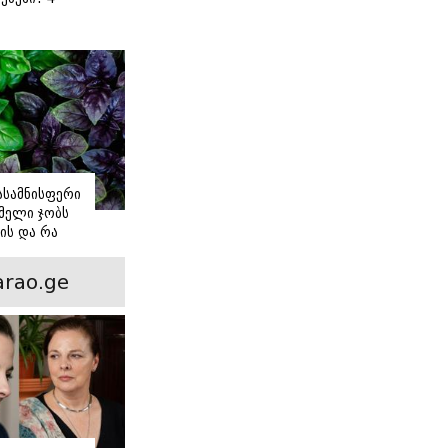
 წვნიანი
ა
ს
იასამნისფერი
მელი ჯობს
ის და რა
ორის
ნსხვავება?
rao.ge