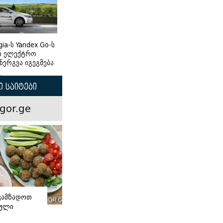
gia-ს Yandex Go-ს
ი ელექტრო
ნერგვა იგეგმება
 საიტები
gor.ge
ვამზადოთ
ნული
ი