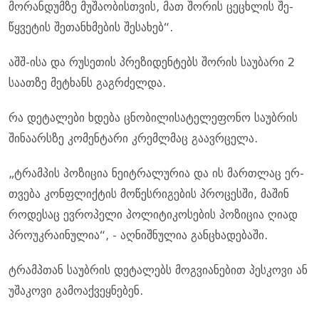
მო­რან­დუმ­ზე მუ­შა­ო­ბის­თვის, მათ შო­რის ცე­ცხლის შე­
წყვე­ტის შე­თან­ხმე­ბის შე­სა­ხებ“.
აშშ-ისა და რუ­სე­თის პრე­ზი­დენ­ტებს შო­რის სა­უ­ბა­რი 2
სა­ათ­ზე მეტ­ხანს გაგ­რძელ­და.
რა დე­ტა­ლე­ბი ხდე­ბა ცნო­ბი­ლისა­ტე­ლე­ფო­ნო სა­უბ­რის
ში­ნა­არსზე კო­მენ­ტა­რი კრემ­ლმაც გა­ავ­რცე­ლა.
„ტრამ­პის პო­ზი­ცია ნე­იტ­რა­ლუ­რია და ის მარ­თლაც ერ­
თვე­ბა კონ­ფლიქ­ტის მო­წეს­რი­გე­ბის პრო­ცეს­ში, მა­შინ
რო­დე­საც ევ­რო­პე­ლი პო­ლი­ტი­კო­სე­ბის პო­ზი­ცია ღიად
პრო­უკ­რა­ი­ნუ­ლია“, - აღ­ნიშ­ნუ­ლია გან­ცხა­დე­ბა­ში.
ტრამ­პთან სა­უბ­რის დე­ტა­ლებს მოგ­ვი­ა­ნე­ბით პეს­კო­ვი ან
უშა­კო­ვი გა­მო­აქ­ვეყ­ნე­ბენ.