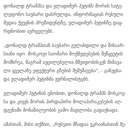
დო­ნალდ ტრამპსა და ვლა­დი­მერ პუ­ტინს შო­რის სა­ტე­
ლე­ფო­ნო სა­უ­ბა­რი დას­რულ­და. ინ­ფორ­მა­ცი­ას რუ­სუ­ლი
მე­დია ქვეყ­ნის პრე­ზი­დენტზე, ვლა­დი­მერ პუ­ტინ­ზე დაყ­
რდნო­ბით ავ­რცე­ლებს.
„დო­ნალდ ტრამ­პთან სა­უ­ბა­რი გუ­ლახ­დი­ლი და ში­ნა­არ­
სი­ა­ნი იყო. მოს­კო­ვი სა­ო­მა­რი მოქ­მე­დე­ბე­ბის შე­წყვე­ტის
მომ­ხრეა, მაგ­რამ აუ­ცი­ლე­ბე­ლია მშვი­დო­ბის­კენ მი­მა­ვა­
ლი ყვე­ლა­ზე ეფექ­ტუ­რი გზე­ბის შე­მუ­შა­ვე­ბა“, - გა­ნუ­ცხა­
და ვლა­დი­მერ პუ­ტინ­მა ჟურ­ნა­ლის­ტებს.
ვლა­დი­მერ პუ­ტი­ნის ცნო­ბით, დო­ნალდ ტრამპს მოს­კოვ­
სა და კი­ევს შო­რის პირ­და­პი­რი მო­ლა­პა­რა­კე­ბე­ბის აღ­
დგე­ნა­ში მო­ნა­წი­ლე­ო­ბის გამო მად­ლო­ბა გა­და­უ­ხა­და.
ამას­თან, მისი თქმით, „რუ­სე­თი მზა­დაა უკ­რა­ი­ნას­თან მე­