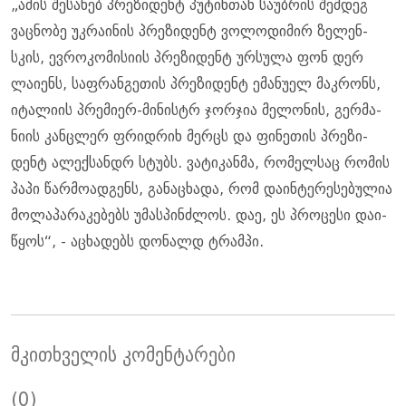
„ამის შე­სა­ხებ პრე­ზი­დენტ პუ­ტინ­თან სა­უბ­რის შემ­დეგ
ვაც­ნო­ბე უკ­რა­ი­ნის პრე­ზი­დენტ ვო­ლო­დი­მირ ზე­ლენ­
სკის, ევ­რო­კო­მი­სი­ის პრე­ზი­დენტ ურ­სუ­ლა ფონ დერ
ლა­ი­ენს, საფ­რან­გე­თის პრე­ზი­დენტ ემა­ნუ­ელ მაკ­რონს,
იტა­ლი­ის პრე­მი­ერ-მი­ნის­ტრ ჯორ­ჯია მე­ლო­ნის, გერ­მა­
ნი­ის კან­ცლერ ფრიდ­რიხ მერცს და ფი­ნე­თის პრე­ზი­
დენტ ალექ­სან­დრ სტუბს. ვა­ტი­კან­მა, რო­მელ­საც რო­მის
პაპი წარ­მო­ად­გენს, გა­ნა­ცხა­და, რომ და­ინ­ტე­რე­სე­ბუ­ლია
მო­ლა­პა­რა­კე­ბებს უმას­პინ­ძლოს. დაე, ეს პრო­ცე­სი და­ი­
წყოს“, - აცხა­დებს დო­ნალდ ტრამ­პი.
მკითხველის კომენტარები
(0)