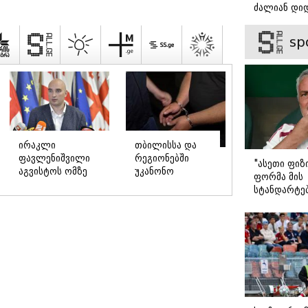
ძალიან დიდ
ვიცნობ" - ვ
ბარბაქაძის
sp
ispalitra.ge
როგორია მ
სიყვარულის
"ასეთი ფიზ
ფორმა მის
"ძალიან
"ეს უზნეო გზა
სტანდარტე
მძიმეა
ხელისუფლებისთვის
შეეფერება"
ჩემთვის ის,
ცუდად მთავრდება
მოურინიომ
რაც ახლა
ხოლმე“
ახალწვეულ
გითხარით“
გააკრიტიკა