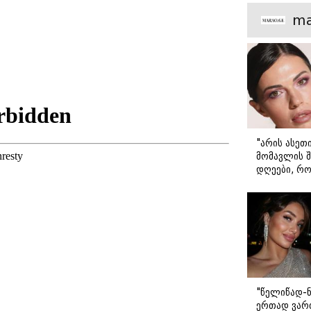
დ
ჯანმრთელობისთვის -
მთავარი გა
 სია,
ყველა დეტალი
ma
ევრი
რუტინაზე, რომელიც
ტვინს მოცულობაში
ზრდის
"არის ასეთ
მომავლის შ
დღეები, რო
მარტოდ გრ
- ირინა ონ
წერილი
"წელიწად-ნ
ერთად ვართ