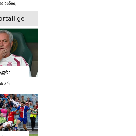
ი ხანია,
ინ არის ევა
 რჩეული და
ortall.ge
ისი
 ამბავი
იკური
ბს არ
 -
 "რეალის"
ი