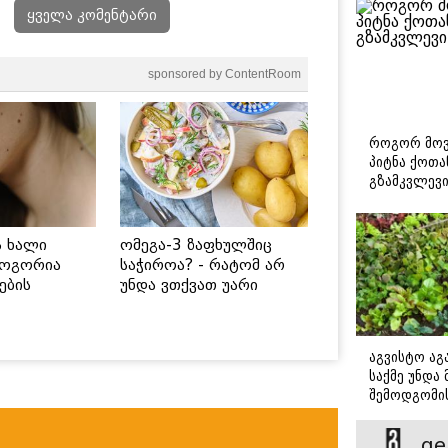
ყველა კომენტარი
sponsored by ContentRoom
როგორ მოვ
პიტნა ქოთა
გზამკვლევ
ს ხალი
ომეგა-3 ზაფხულშიც
როგორია
საჭიროა? - რატომ არ
ების
უნდა ვთქვათ უარი
 უსაფრთხო
თევზზე ცხელ დღეებში
აგვისტო აგა
საქმე უნდა
შემოდგომი
დადგომამდ
ge