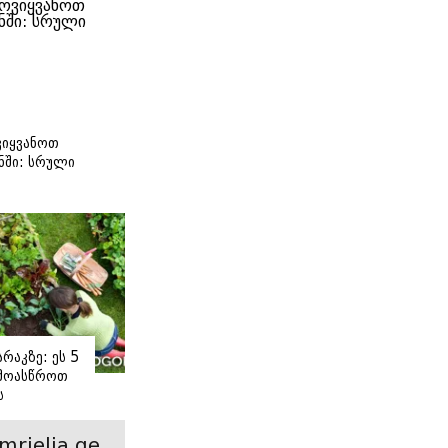
იყვანოთ
ნში: სრული
ი
რაკზე: ეს 5
 მოასწროთ
ს
ე
mrielia.ge