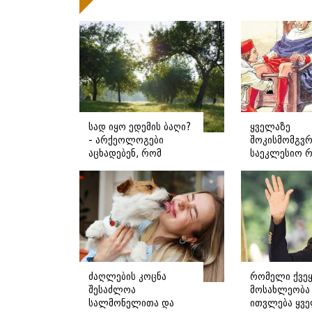
სად იყო ედემის ბაღი?
ყველაზე
- არქეოლოგები
შოკისმომგვ
აცხადებენ, რომ
საეკლესიო 
შესაძლოა მისი
რატომ და რ
ადგილმდებარეობა
უმოწმებდნენ
დაადგინეს
პაპს სქესს?
ძაღლების კოცნა
რომელი ქვეყ
შესაძლოა
მოსახლეობა
სალმონელითა და
ითვლება ყვ