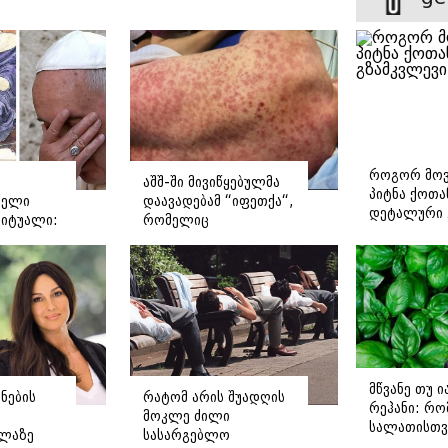
როგორ მოვ
აშშ-ში მივიწყებულმა
პიტნა ქოთა
რელი
დაავადებამ “იფეთქა“,
დეტალური 
რიტუალი:
რომელიც
ოგორ
გადაუდებელ
 რომის
ჰოსპიტალიზაციას
საჭიროებს - რას წერს
დასავლური მედია?
მწვანე თუ 
ნების
რატომ არის შუადღის
რეჰანი: რო
მოკლე ძილი
სალათისთვ
ელაზე
სასარგებლო
არის მათ შ