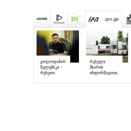
kvir
"არის
"გონებაში
პოლარიზაციის
ვალაგებდი,
კიდევ უფრო
ეს ამბავი
გაღრმავების
პირველად
საფრთხე და
ვისთვის
...“
მეთქვა, ვის
უნდა
ჩავექოლე“