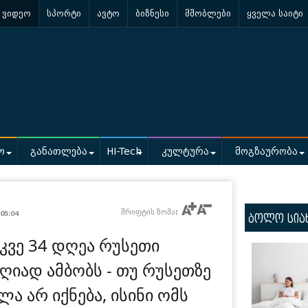
ვიდეო
სპორტი
ავტო
ბიზნესი
მშობლები
ყველა საიტი
ო
განათლება
HI-Tech
კულტურა
მოგზაურობა
/
შრიფტის ზომა:
05:04
ბოლო სია
კვე 34 დღეა რუსეთი
 ღიად ამბობს - თუ რუსეთზე
ა არ იქნება, ისინი ომს