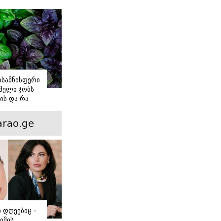
იასამნისფერი
მელი ჯობს
ის და რა
ორის
ნსხვავება?
rao.ge
ი დღეებიც -
იშის