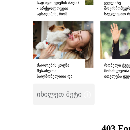
სად იყო ედემის ბაღი?
ყველაზე
- არქეოლოგები
შოკისმომგვ
აცხადებენ, რომ
საეკლესიო 
შესაძლოა მისი
რატომ და რ
ადგილმდებარეობა
უმოწმებდნენ
დაადგინეს
პაპს სქესს?
ძაღლების კოცნა
რომელი ქვეყ
შესაძლოა
მოსახლეობა
სალმონელითა და
ითვლება ყვ
სხვა ინფექციებით
მიმზიდველა
დაინფიცირების რისკს
მსოფლიოში -
იხილეთ მეტი
ზრდიდეს -
რომელმაც ბ
სპეციალისტების
გააოცა
საგანგებო
გაფრთხილება