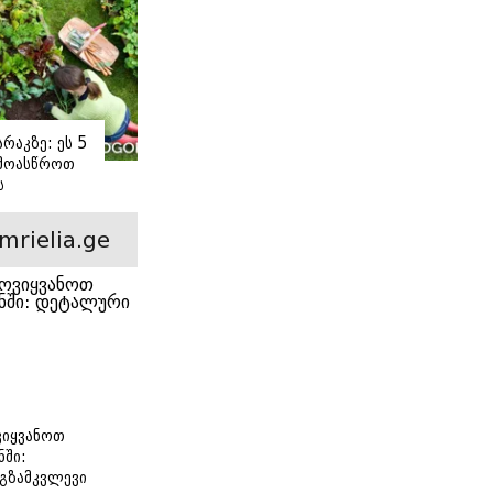
რაკზე: ეს 5
 მოასწროთ
ს
ე
mrielia.ge
იყვანოთ
ნში:
გზამკვლევი