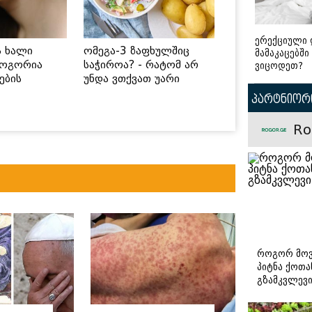
ერექციული 
ს ხალი
ომეგა-3 ზაფხულშიც
მამაკაცებში
როგორია
საჭიროა? - რატომ არ
ვიცოდეთ?
ების
უნდა ვთქვათ უარი
 უსაფრთხო
თევზზე ცხელ დღეებში
პარტნიორი
Ro
როგორ მოვ
პიტნა ქოთა
გზამკვლევ