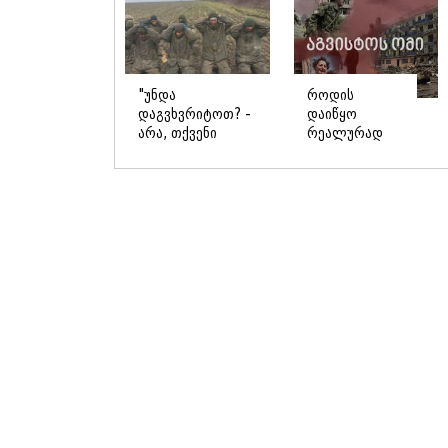
"უნდა
როდის
დაგვხვრიტოთ? -
დაიწყო
არა, თქვენი
რეალურად
დახვრეტა რაში
საქართველო-
გვაწყობს,
რუსეთის ომი
გუდაუთაში
და მთავარი
ქართველ
შეცდომა,
ტყვეებში უნდა
რომელიც
გადაგცვალოთ..."
საბედისწერო
გამოდგა