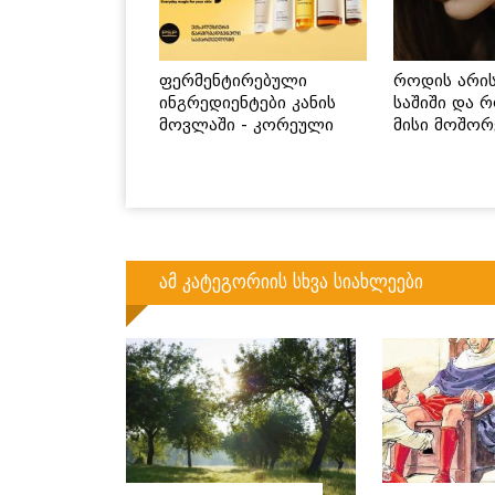
ფერმენტირებული
როდის არი
ინგრედიენტები კანის
საშიში და 
მოვლაში - კორეული
მისი მოშორ
ინოვაციური ბრენდი
მარტივი და
Manyo საქართველოშია
გზები
ამ კატეგორიის სხვა სიახლეები