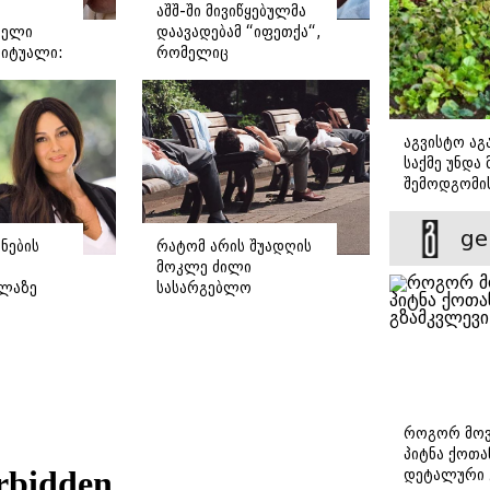
აშშ-ში მივიწყებულმა
რელი
დაავადებამ “იფეთქა“,
რიტუალი:
რომელიც
ოგორ
გადაუდებელ
 რომის
ჰოსპიტალიზაციას
საჭიროებს - რას წერს
დასავლური მედია?
აგვისტო აგა
საქმე უნდა
შემოდგომი
დადგომამდ
ge
ნების
რატომ არის შუადღის
მოკლე ძილი
ელაზე
სასარგებლო
დ
ჯანმრთელობისთვის -
 სია,
ყველა დეტალი
ევრი
რუტინაზე, რომელიც
ტვინს მოცულობაში
ზრდის
როგორ მოვ
პიტნა ქოთა
დეტალური 