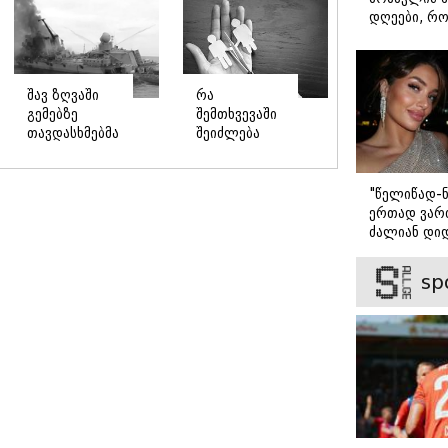
დღეები, რო
მარტოდ გრ
- ირინა ონ
წერილი
შავ ზღვაში
რა
გემებზე
შემთხვევაში
თავდასხმებმა
შეიძლება
რუსეთ-
ჩამოერთვას
უკრაინის
მშობელს
ომში
მშობლის
"წელიწად-ნ
რეკორდული
უფლება
ერთად ვართ
მასშტაბი
ძალიან დიდ
მიიღო
ვიცნობ" - ვ
ბარბაქაძის
sp
როგორია მ
სიყვარულის