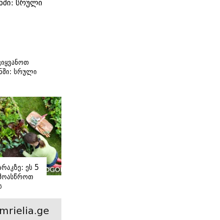
იყვანოთ
ნში: სრული
ი
რაკზე: ეს 5
 მოასწროთ
ს
ე
mrielia.ge