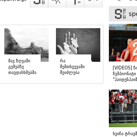
ვიცნობ" - ვ
ბარბაქაძის
sp
როგორია მ
სიყვარულის
შავ ზღვაში
რა
გემებზე
შემთხვევაში
[VIDEOS] ზ
თავდასხმებმა
შეიძლება
ჩემპიონატ
რუსეთ-
ჩამოერთვას
"ჰაიდენჰაიმ
უკრაინის
მშობელს
გამარჯვები
ომში
მშობლის
რეკორდული
უფლება
მასშტაბი
მიიღო
ხვიჩა ტრავ