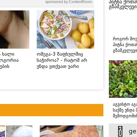
sponsored by ContentRoom
როგორ მოვ
პიტნა ქოთა
გზამკვლევ
ს ხალი
ომეგა-3 ზაფხულშიც
როგორია
საჭიროა? - რატომ არ
ების
უნდა ვთქვათ უარი
 უსაფრთხო
თევზზე ცხელ დღეებში
აგვისტო აგა
საქმე უნდა
შემოდგომი
დადგომამდ
ge