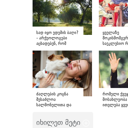
სად იყო ედემის ბაღი?
ყველაზე
- არქეოლოგები
შოკისმომგვ
აცხადებენ, რომ
საეკლესიო 
შესაძლოა მისი
რატომ და რ
ადგილმდებარეობა
უმოწმებდნენ
დაადგინეს
პაპს სქესს?
ძაღლების კოცნა
რომელი ქვეყ
შესაძლოა
მოსახლეობა
სალმონელითა და
ითვლება ყვ
სხვა ინფექციებით
მიმზიდველა
დაინფიცირების რისკს
მსოფლიოში -
იხილეთ მეტი
ზრდიდეს -
რომელმაც ბ
სპეციალისტების
გააოცა