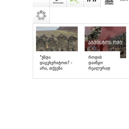
"უნდა
როდის
დაგვხვრიტოთ? -
დაიწყო
არა, თქვენი
რეალურად
დახვრეტა რაში
საქართველო-
გვაწყობს,
რუსეთის ომი
გუდაუთაში
და მთავარი
ქართველ
შეცდომა,
ტყვეებში უნდა
რომელიც
გადაგცვალოთ..."
საბედისწერო
გამოდგა