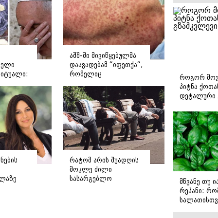
აშშ-ში მივიწყებულმა
რელი
დაავადებამ “იფეთქა“,
რიტუალი:
რომელიც
როგორ მოვ
ოგორ
გადაუდებელ
პიტნა ქოთა
 რომის
ჰოსპიტალიზაციას
დეტალური 
საჭიროებს - რას წერს
დასავლური მედია?
ნების
რატომ არის შუადღის
მოკლე ძილი
ელაზე
სასარგებლო
მწვანე თუ 
დ
ჯანმრთელობისთვის -
რეჰანი: რო
 სია,
ყველა დეტალი
სალათისთვ
ევრი
რუტინაზე, რომელიც
არის მათ შ
ტვინს მოცულობაში