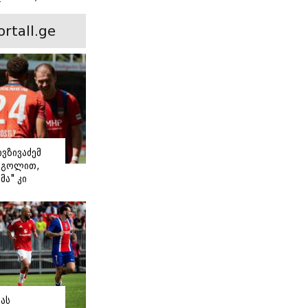
ინ არის ევა
 რჩეული და
ortall.ge
ისი
 ამბავი
ივზივაძემ
ი გოლით,
მა" კი
თ დაიწყო
მას