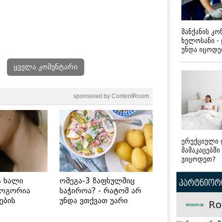
მანქანის კ
ხელოსანი -
უნდა იცოდ
ყველა კომენტარი
sponsored by ContentRoom
ერექციული 
მამაკაცებში
ვიცოდეთ?
ს ხალი
ომეგა-3 ზაფხულშიც
პარტნიორი
როგორია
საჭიროა? - რატომ არ
ების
უნდა ვთქვათ უარი
Ro
 უსაფრთხო
თევზზე ცხელ დღეებში