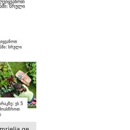
იყვანოთ
ნში: სრული
ი
რაკზე: ეს 5
 მოასწროთ
ს
ე
mrielia.ge