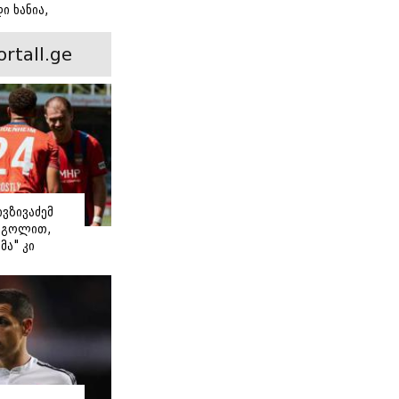
ი ხანია,
ინ არის ევა
 რჩეული და
ortall.ge
ისი
 ამბავი
ივზივაძემ
ი გოლით,
მა" კი
თ დაიწყო