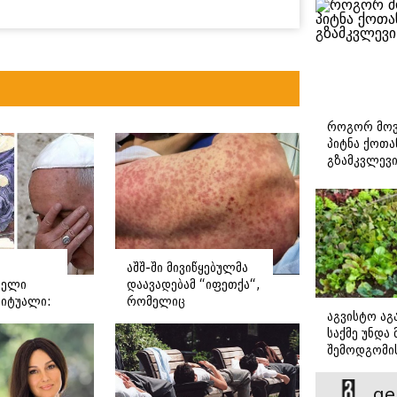
როგორ მოვ
პიტნა ქოთა
გზამკვლევ
აშშ-ში მივიწყებულმა
რელი
დაავადებამ “იფეთქა“,
რიტუალი:
რომელიც
აგვისტო აგა
ოგორ
გადაუდებელ
საქმე უნდა
 რომის
ჰოსპიტალიზაციას
შემოდგომი
საჭიროებს - რას წერს
დადგომამდ
დასავლური მედია?
ge