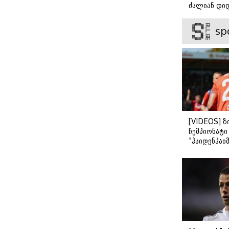
ძალიან დიდ
უკრაინის
მშობელს
ვიცნობ" - ვ
ომში
მშობლის
ბარბაქაძის
რეკორდული
უფლება
sp
როგორია მ
მასშტაბი
სიყვარულის
მიიღო
[VIDEOS] ზ
ჩემპიონატ
"ჰაიდენჰაიმ
გამარჯვები