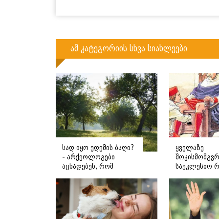
ამ კატეგორიის სხვა სიახლეები
სად იყო ედემის ბაღი?
ყველაზე
- არქეოლოგები
შოკისმომგვ
აცხადებენ, რომ
საეკლესიო 
შესაძლოა მისი
რატომ და რ
ადგილმდებარეობა
უმოწმებდნენ
დაადგინეს
პაპს სქესს?