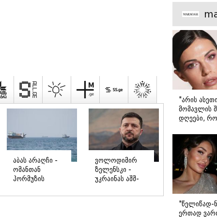
მთავარი გა
ma
ispalitra.ge
"არის ასეთ
მომავლის შ
დღეები, რო
მარტოდ გრ
- ირინა ონ
წერილი
შავ ზღვაში
რა
გემებზე
შემთხვევაში
"წელიწად-ნ
თავდასხმებმა
შეიძლება
ერთად ვართ
რუსეთ-
ჩამოერთვას