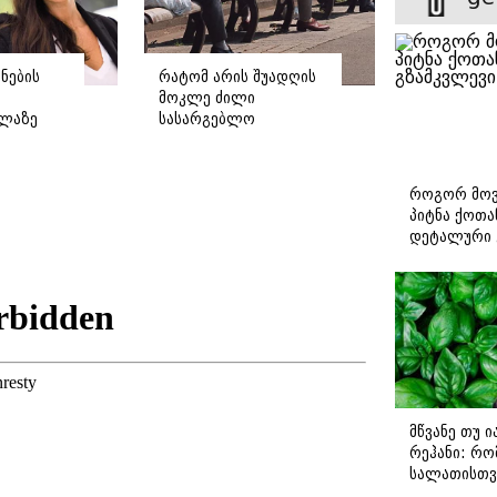
ნების
რატომ არის შუადღის
მოკლე ძილი
ელაზე
სასარგებლო
დ
ჯანმრთელობისთვის -
 სია,
ყველა დეტალი
ევრი
რუტინაზე, რომელიც
როგორ მოვ
ტვინს მოცულობაში
პიტნა ქოთა
ზრდის
დეტალური 
მწვანე თუ 
რეჰანი: რო
სალათისთვ
არის მათ შ