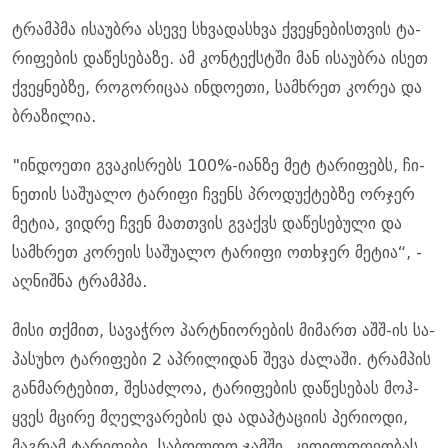
ტრამპმა ისა­უბ­რა ასე­ვე სხვა­დას­ხვა ქვეყ­ნე­ბის­თვის ტა­
რი­ფე­ბის და­წე­სე­ბა­ზე. ამ კონ­ტექ­სტში მან ისა­უბ­რა ისეთ
ქვეყ­ნებ­ზე, რო­გო­რი­ცაა ინ­დო­ე­თი, სამ­ხრეთ კო­რეა და
ბრა­ზი­ლია.
"ინ­დო­ე­თი გვა­კის­რებს 100%-იან­ზე მეტ ტა­რი­ფებს, ჩი­
ნე­თის სა­შუ­ა­ლო ტა­რი­ფი ჩვენს პრო­დუქ­ტებ­ზე ორ­ჯერ
მე­ტია, ვიდ­რე ჩვენ მათ­თვის გვაქვს და­წე­სე­ბუ­ლი და
სამ­ხრეთ კო­რე­ის სა­შუ­ა­ლო ტა­რი­ფი ოთხჯერ მე­ტია“, -
აღ­ნიშ­ნა ტრამპმა.
მისი თქმით, სა­ვაჭ­რო პარტნი­ო­რე­ბის მი­მართ აშშ-ის სა­
პა­სუ­ხო ტა­რი­ფე­ბი 2 აპ­რი­ლი­დან შევა ძა­ლა­ში. ტრამ­პის
გან­მარ­ტე­ბით, შე­საძ­ლოა, ტა­რი­ფე­ბის და­წე­სე­ბას მოჰ­
ყვეს მცი­რე მღელ­ვა­რე­ბის და ადაპ­ტა­ცი­ის პე­რი­ო­დი,
მაგ­რამ ტა­რი­ფე­ბი, სა­ბო­ლოო ჯამ­ში, კე­თილ­დღე­ო­ბას