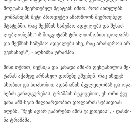
მო­უ­ტანს შე­ერ­თე­ბულ შტა­ტებს იმით, რომ აი­ძუ­ლებს
კომ­პა­ნი­ებს მეტი პრო­დუქ­ტი აწარ­მო­ონ შე­ერ­თე­ბულ
შტა­ტებ­ში, რაც შექ­მნის სა­მუ­შაო ად­გი­ლებს და შე­საძ­
ლებ­ლო­ბებს."ის მოგ­ვი­ტანს ტრი­ლი­ო­ნო­ბით დო­ლარს
და შექ­მნის სა­მუ­შაო ად­გი­ლებს ისე, რაც არას­დროს არ
გვი­ნა­ხავს“, - აღ­ნიშ­ნა ტრამპმა.
მისი თქმით, მექ­სი­კა და კა­ნა­და აშშ-ში ფენ­ტა­ნი­ლის შე­
ტა­ნას აქამ­დე არ­ნა­ხულ დო­ნე­ზე უშ­ვე­ბენ, რაც იწ­ვევს
ასო­ბით და ათა­სო­ბით ადა­მი­ა­ნის მკვლე­ლო­ბას და ოჯა­
ხე­ბის გა­ნად­გუ­რე­ბას. ტრამ­პის მტკი­ცე­ბით, ეს ორი ქვე­
ყა­ნა აშშ-სგან მი­ლი­არ­დო­ბით დო­ლა­რის სუბ­სი­დი­ას
იღებს. ”ჩვენ აღარ ვა­პი­რებთ ამის გა­კე­თე­ბას”, - დას­ძი­
ნა ტრამპმა.