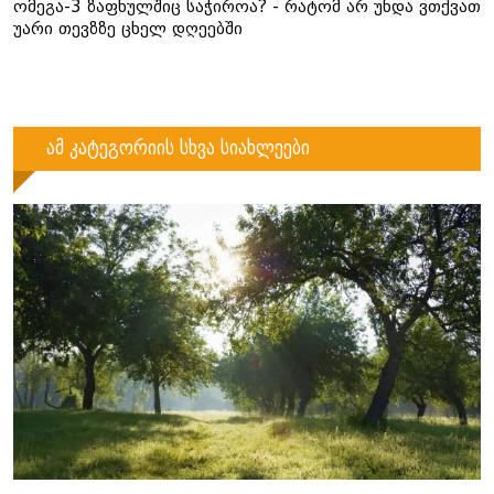
ომეგა-3 ზაფხულშიც საჭიროა? - რატომ არ უნდა ვთქვათ
უარი თევზზე ცხელ დღეებში
ამ კატეგორიის სხვა სიახლეები