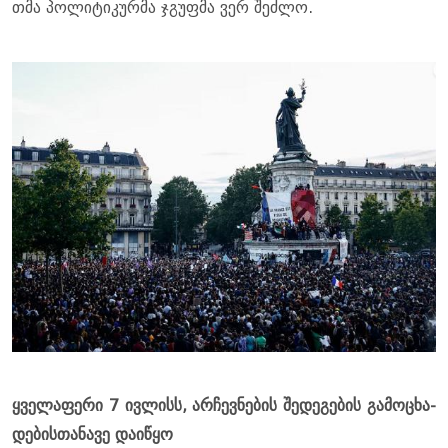
თმა პო­ლი­ტი­კურ­მა ჯგუფ­მა ვერ შეძ­ლო.
ყვე­ლა­ფე­რი 7 ივ­ლისს, არ­ჩევ­ნე­ბის შე­დე­გე­ბის გა­მო­ცხა­
დე­ბის­თა­ნა­ვე და­ი­წყო