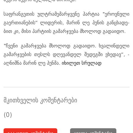
საფ­რან­გე­თის ულტრა­მე­მარ­ჯვე­ნე პარ­ტია "ეროვ­ნუ­ლი
გა­ერ­თი­ა­ნე­ბის“ ლი­დე­რის, მა­რინ ლე პე­ნის გან­ცხა­დე­
ბით კი, მისი პარ­ტი­ის გა­მარ­ჯვე­ბა მხო­ლოდ გა­და­ი­დო.
"ჩვე­ნი გა­მარ­ჯვე­ბა მხო­ლოდ გა­და­ი­დო. ხვა­ლინ­დე­ლი
გა­მარ­ჯვე­ბის თესლს დღე­ვან­დელ შე­დეგ­ში ვხე­დავ“, -
აღ­ნიშ­ნა მა­რინ ლე პენ­მა.
იხილეთ სრულად
მკითხველის კომენტარები
(0)