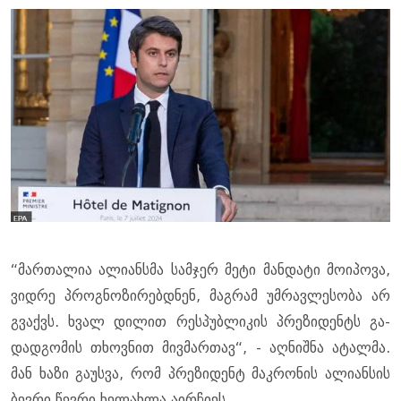
“მარ­თა­ლია ალი­ან­სმა სამ­ჯერ მეტი მან­და­ტი მო­ი­პო­ვა,
ვიდ­რე პროგ­ნო­ზი­რებ­დნენ, მაგ­რამ უმ­რავ­ლე­სო­ბა არ
გვაქვს. ხვალ დი­ლით რეს­პუბ­ლი­კის პრე­ზი­დენტს გა­
დად­გო­მის თხოვ­ნით მივ­მარ­თავ“, - აღ­ნიშ­ნა ატალ­მა.
მან ხაზი გა­უს­ვა, რომ პრე­ზი­დენტ მაკ­რო­ნის ალი­ან­სის
ბევ­რი წევ­რი ხე­ლახ­ლა აირ­ჩი­ეს.