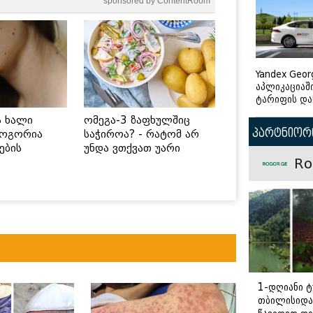
sponsored by ContentRoom
Yandex Geor
აპლიკაციაშ
ტარიფის და
ს ხალი
ომეგა-3 ზაფხულშიც
პარტნიორი
როგორია
საჭიროა? - რატომ არ
ების
უნდა ვთქვათ უარი
Ro
 უსაფრთხო
თევზზე ცხელ დღეებში
1-დღიანი ტ
თბილისიდა