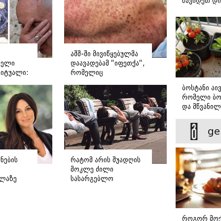
წავიდეთ დ
დავბრუნდე
აშშ-ში მივიწყებულმა
რელი
დაავადებამ “იფეთქა“,
რიტუალი:
რომელიც
ოგორ
გადაუდებელ
ბოსტანი აივ
 რომის
ჰოსპიტალიზაციას
რომელი ბო
საჭიროებს - რას წერს
და მწვანილ
დასავლური მედია?
მარტივად ქ
ge
ნების
რატომ არის შუადღის
მოკლე ძილი
ელაზე
სასარგებლო
დ
ჯანმრთელობისთვის -
 სია,
ყველა დეტალი
ევრი
რუტინაზე, რომელიც
ტვინს მოცულობაში
როგორ მოქ