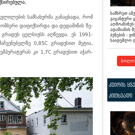
სი­რე­ბუ­ლა.
სამხრეთ ამ
ცვლი­ლე­ბის სამ­სა­ხურ­მა გა­ნა­ცხა­და, რომ
გიგანტური 
აღმოაჩინეს:
ომ­ბე­რი და­ფიქ­სირ­და და დე­და­მი­წის ზე­
ადამიანის შ
.3 გრა­დუს ცელ­სი­უსს აღ­წევ­და. ეს 1991-
ბუნების - ვი
საიდუმლო 
ჩ­ვე­ნე­ბელ­ზე 0,85C გრა­დუ­სით მე­ტია,
­პე­რა­ტუ­რას კი 1,7C გრა­დუ­სით აჭარ­
ბოლო 
კვირის ყვ
კითხვადი