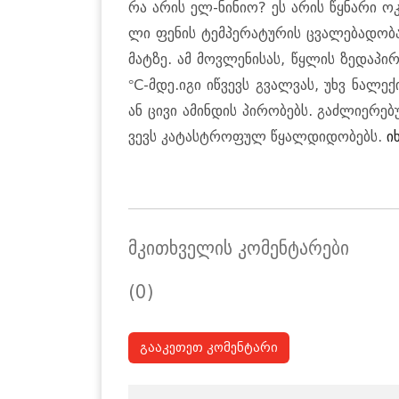
რა არის ელ-ნი­ნიო? ეს არის წყნა­რი ოკე­ა
ლი ფე­ნის ტემ­პე­რა­ტუ­რის ცვა­ლე­ბა­დო­ბ
მატ­ზე. ამ მოვ­ლე­ნი­სას, წყლის ზე­და­პი
°C-მდე.იგი იწ­ვევს გვალ­ვას, უხვ ნა­ლე­ქი
ან ცივი ამინ­დის პი­რო­ბებს. გაძ­ლი­ე­რე­ბუ
ვევს კა­ტას­ტრო­ფულ წყალ­დი­დო­ბებს.
ი
მკითხველის კომენტარები
(0)
გააკეთეთ კომენტარი