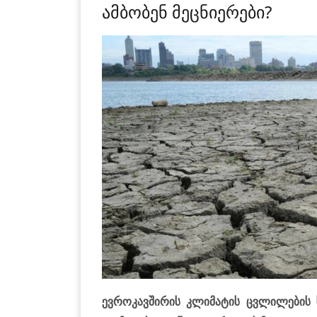
ამბობენ მეცნიერები?
ევ­რო­კავ­ში­რის კლი­მა­ტის ცვლი­ლე­ბის