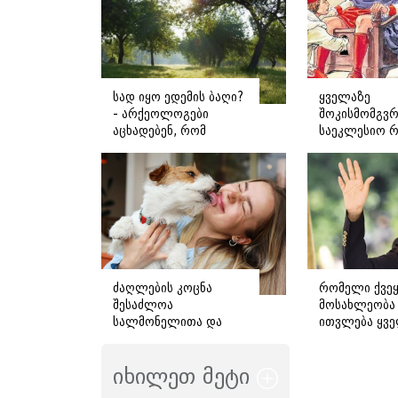
სად იყო ედემის ბაღი?
ყველაზე
- არქეოლოგები
შოკისმომგვ
აცხადებენ, რომ
საეკლესიო 
შესაძლოა მისი
რატომ და რ
ადგილმდებარეობა
უმოწმებდნენ
დაადგინეს
პაპს სქესს?
ძაღლების კოცნა
რომელი ქვეყ
შესაძლოა
მოსახლეობა
სალმონელითა და
ითვლება ყვ
სხვა ინფექციებით
მიმზიდველა
დაინფიცირების რისკს
მსოფლიოში -
იხილეთ მეტი
ზრდიდეს -
რომელმაც ბ
სპეციალისტების
გააოცა