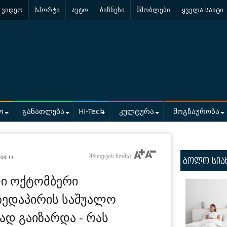
ვიდეო
სპორტი
ავტო
ბიზნესი
მშობლები
ყველა საიტი
ო
განათლება
HI-Tech
კულტურა
მოგზაურობა
/
შრიფტის ზომა:
04:11
ბოლო სია
ლი ოქტომბერი
ზედაპირის საშუალო
დ გაიზარდა - რას