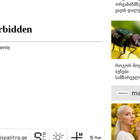
ზრდის
ორგანიზმზე
ყავის დალე
ნუტრიციო
რჩევები
როგორ მო
ბუზები
სამზარეულ
ნაცადი და
აპრობირებ
ma
რჩევები
ispalitra.ge