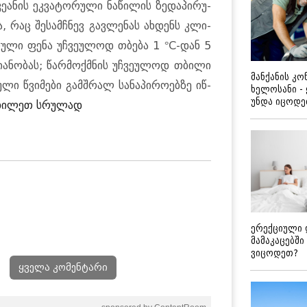
­ნის ეკ­ვა­ტო­რუ­ლი ნა­წი­ლის ზე­და­პი­რუ­
ა, რაც შე­სამ­ჩნევ გავ­ლე­ნას ახ­დენს კლი­
­რუ­ლი ფენა უჩ­ვე­უ­ლოდ თბე­ბა 1 °C-დან 5
­ა­ნო­ბას; წარ­მოქ­მნის უჩ­ვე­უ­ლოდ თბი­ლი
მანქანის კ
­ლი წვი­მე­ბი გამ­შრალ სა­ნა­პი­რო­ებ­ზე იწ­
ხელოსანი -
უნდა იცოდ
ხილეთ სრულად
ერექციული 
მამაკაცებში
ვიცოდეთ?
ყველა კომენტარი