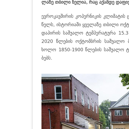
ლა­ზე თბი­ლი წე­ლია, რაც აქამ­დე და­ფიქ­
ევ­რო­კავ­ში­რის კო­პერ­ნი­კის კლი­მა­ტის 
წელს, ის­ტო­რი­ა­ში ყვე­ლა­ზე თბი­ლი ოქ­ტ
და­პი­რის სა­შუ­ა­ლო ტემ­პე­რა­ტუ­რა 15
2020 წლე­ბის ოქ­ტომ­ბრის სა­შუ­ა­ლო მა
ხოლო 1850-1900 წლე­ბის სა­შუ­ა­ლო ტემ
ბებს.