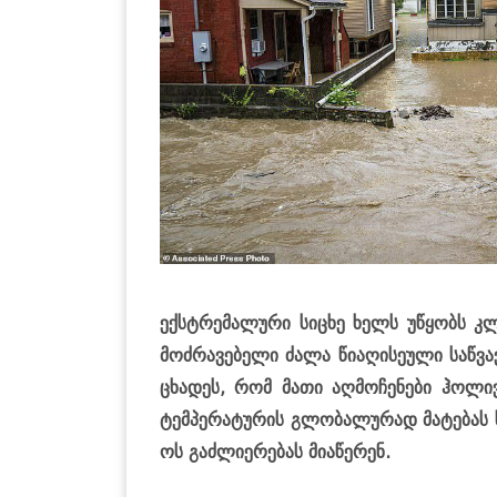
ექ­სტრე­მა­ლუ­რი სი­ცხე ხელს უწყობს კლ
მოძ­რა­ვე­ბე­ლი ძალა წი­ა­ღი­სე­უ­ლი საწ­ვა
ცხა­დეს, რომ მათი აღ­მო­ჩე­ნე­ბი ჰო­ლი
ტემ­პე­რა­ტუ­რის გლო­ბა­ლუ­რად მა­ტე­ბას 
ოს გაძ­ლი­ე­რე­ბას მი­ა­წე­რენ.