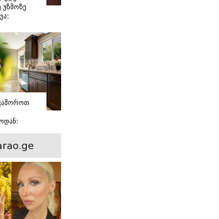
 უზმოზე
ვა:
ლოგის
ვაშოროთ
ოდან:
ული
rao.ge