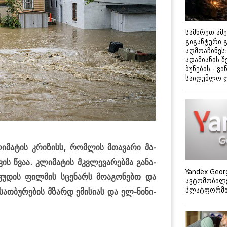
სამხრეთ ამ
გიგანტური 
აღმოაჩინეს:
ადამიანის შ
ბუნების - ვი
საიდუმლო 
ი­მა­ტის კრი­ზისს, რომ­ლის მთა­ვა­რი მა­
­ვის წვაა. კლი­მა­ტის მკვლე­ვა­რებ­მა გა­ნა­
Yandex Geor
­ვუ­დის ფილ­მის სცე­ნარს მო­ა­გო­ნებთ და
ავტომობილე
პლატფორმის
სათ­ბუ­რე­ბის მზარდ ემი­სი­ას და ელ-ნი­ნი­