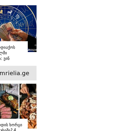
ე
ოდიაქოს
ელში
: ვინ
ბა?
mrielia.ge
ოდის ხორცი
უხეში? 4