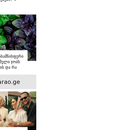
 წვნიანი
ა
ს
იასამნისფერი
მელი ჯობს
ის და რა
ორის
ნსხვავება?
rao.ge