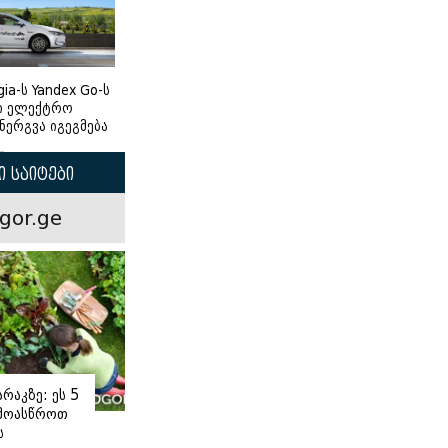
gia-ს Yandex Go-ს
ი ელექტრო
ნერგვა იგეგმება
 საიტები
gor.ge
რაკზე: ეს 5
 მოასწროთ
ს