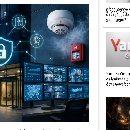
ერექციული 
მამაკაცებში
ვიცოდეთ?
Yandex Geor
ავტომობილე
პლატფორმის