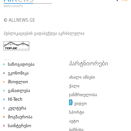
© ALLNEWS.GE
პუბლიკაციების გადაბეჭდვა აკრძალულია
პარტნიორები
საზოგადოება
ეკონომიკა
ახალი ამბები
მსოფლიო
ქალი
განათლება
ჯანმრთელობა
HI-Tech
ვიდეო
კულტურა
სპორტი
მოგზაურობა
ავტო
საინტერესო
ბიზნესი