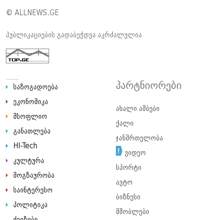
© ALLNEWS.GE
პუბლიკაციების გადაბეჭდვა აკრძალულია
პარტნიორები
საზოგადოება
ეკონომიკა
ახალი ამბები
მსოფლიო
ქალი
განათლება
ჯანმრთელობა
HI-Tech
ვიდეო
კულტურა
სპორტი
მოგზაურობა
ავტო
საინტერესო
ბიზნესი
პოლიტიკა
მშობლები
ქვიზები