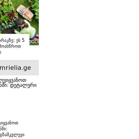
რაკზე: ეს 5
 მოასწროთ
ს
ე
mrielia.ge
იყვანოთ
ნში:
გზამკვლევი