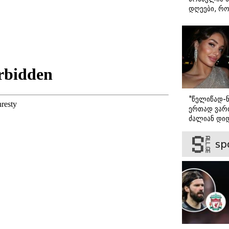
5%-ს მიეკუთვნები -
დღეები, რო
ზოგადი განათლების
მარტოდ გრ
ტესტი
- ირინა ონ
წერილი
"წელიწად-ნ
ერთად ვართ
ძალიან დიდ
ვიცნობ" - ვ
ბარბაქაძის
sp
როგორია მ
სიყვარულის