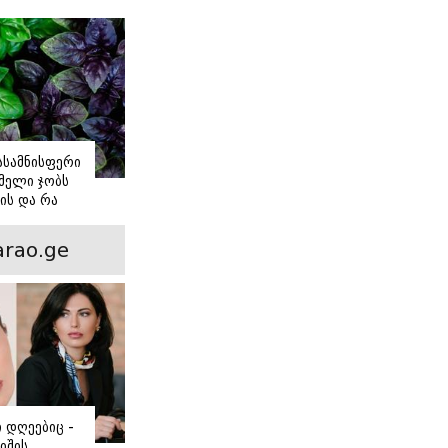
იასამნისფერი
მელი ჯობს
ის და რა
ორის
ნსხვავება?
rao.ge
ი დღეებიც -
იშის