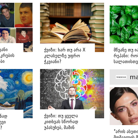
ცანი
ქვიზი: ხარ თუ არა X
მწვანე თუ 
კრების
კლასელზე უფრო
რეჰანი: რო
ბი
ჭკვიანი?
სალათისთვ
ოტოებით
არის მათ შ
მთავარი გა
ma
ქვიზი: თუ ყველა
ენად
კითხვას სწორად
ევი
უპასუხებ, მაშინ
?
"არის ასეთ
ყველაზე ჭკვიანების
მომავლის შ