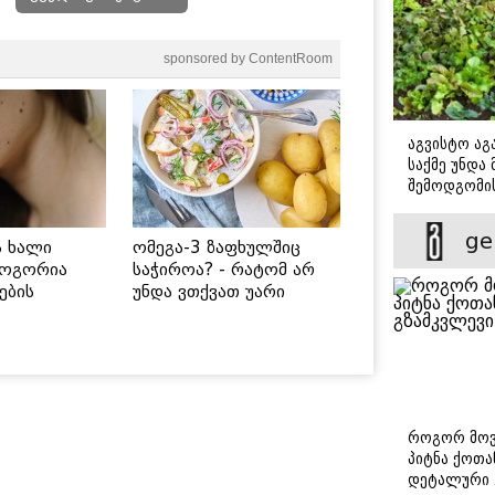
sponsored by ContentRoom
აგვისტო აგა
საქმე უნდა
შემოდგომი
დადგომამდ
ge
ს ხალი
ომეგა-3 ზაფხულშიც
როგორია
საჭიროა? - რატომ არ
ების
უნდა ვთქვათ უარი
 უსაფრთხო
თევზზე ცხელ დღეებში
როგორ მოვ
პიტნა ქოთა
დეტალური 