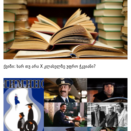
ქვიზი: ხარ თუ არა X კლასელზე უფრო ჭკვიანი?