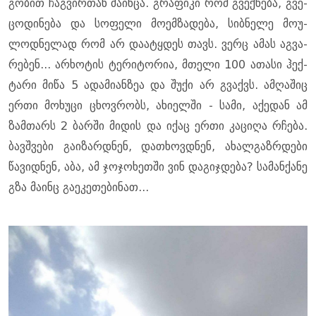
გო­ბით ჩაგ­ვირ­თან მა­ინ­ცა. გრა­ფი­კი რომ გვექ­ნე­ბა, გვე­
ცო­დი­ნე­ბა და სო­ფე­ლი მო­ემ­ზა­დე­ბა, სიბ­ნე­ლე მო­უ­
ლოდ­ნე­ლად რომ არ და­ა­ტყდეს თავს. ვერც ამას აგ­ვა­
რე­ბენ... არ­ხო­ტის ტე­რი­ტო­რია, მთე­ლი 100 ათა­სი ჰექ­
ტა­რი მიწა 5 ადა­მი­ან­ზეა და შუქი არ გვაქვს. ამ­ღა­შიც
ერთი მო­ხუ­ცი ცხოვ­რობს, ახი­ელ­ში - სამი, აქე­დან ამ
ზამ­თარს 2 ბარ­ში მი­დის და იქაც ერთი კა­ცი­ღა რჩე­ბა.
ბავ­შვე­ბი გა­ი­ზარ­დნენ, და­თხოვ­დნენ, ახალ­გაზ­რდე­ბი
წა­ვიდ­ნენ, აბა, ამ ჯო­ჯო­ხეთ­ში ვინ და­გიჯ­დე­ბა? სა­მან­ქა­ნე
გზა მა­ინც გა­ე­კე­თე­ბი­ნათ...