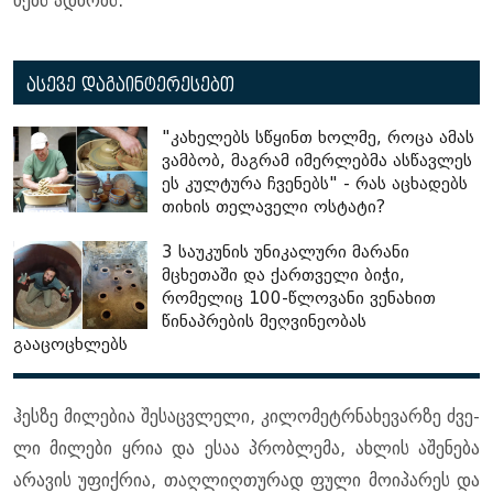
ნებს ად­ნობს.
ასევე დაგაინტერესებთ
"კახელებს სწყინთ ხოლმე, როცა ამას
ვამბობ, მაგრამ იმერლებმა ასწავლეს
ეს კულტურა ჩვენებს" - რას აცხადებს
თიხის თელაველი ოსტატი?
3 საუკუნის უნიკალური მარანი
მცხეთაში და ქართველი ბიჭი,
რომელიც 100-წლოვანი ვენახით
წინაპრების მეღვინეობას
გააცოცხლებს
ჰეს­ზე მი­ლე­ბია შე­საც­ვლე­ლი, კი­ლო­მეტრნა­ხე­ვარ­ზე ძვე­
ლი მი­ლე­ბი ყრია და ესაა პრობ­ლე­მა, ახ­ლის აშე­ნე­ბა
არა­ვის უფიქ­რია, თაღ­ლიღ­თუ­რად ფული მო­ი­პა­რეს და