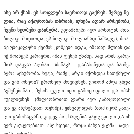
ისე არ ქნან, ეს სოფ­ლე­ბი სა­ერ­თოდ გაქ­რეს. მერ­ვე წე­
ლია, რაც აქა­უ­რო­ბას თხრი­ან, ბუ­ნე­ბა აღარ არ­სე­ბობს,
ჩვე­ნი ხე­ო­ბე­ბი და­ინ­გრა.
ულა­მა­ზე­სი იყო არ­ხო­ტის მთა,
ბი­ლი­კი მი­დი­ო­და, ეს ბი­ლი­კი მთლი­ა­ნად წა­შა­ლეს, მთა­
ზე უნი­კა­ლუ­რი ქვი­შის კოშ­კე­ბი იდგა, იმა­თაც შლი­ან და
იქ მო­ა­წყეს კა­რი­ე­რი, იმას ფე­ნენ გზა­ზე. სად არის გა­რე­
მოს დაც­ვა? ალ­ბათ სძი­ნავს... და­მა­ხინჯდა და ჩა­ი­მე­
წყრა აქა­უ­რო­ბა. ნეტა, რამე კარ­გი მქონ­დეს სათ­ქმე­ლი
და ვინ ოხე­რი? ერთხელ მო­ვიდ­ნენ, ვი­თომ ამღა უნდა
აე­შე­ნე­ბი­ნათ, ჰე­სის ფული იყო გა­მო­ყო­ფი­ლი და იმას
"უვ­ლიდ­ნენ“ (მი­ლი­ო­ნო­ბით ლარი იყო გა­მო­ყო­ფი­ლი
და ეგ აწუ­ხებ­დათ თურ­მე). ჟინ­ვა­ლი­დან რომ იყოს კა­ბე­
ლი გა­მო­საყ­ვა­ნი, კი­დევ ჰო, სა­დე­ნია გაგ­ლე­ჯი­ლი და ის
ვერ გა­უ­კე­თე­ბი­ათ. ასე ხდე­ბა, როცა ძაბ­ვა ეცე­მა, სა­დე­