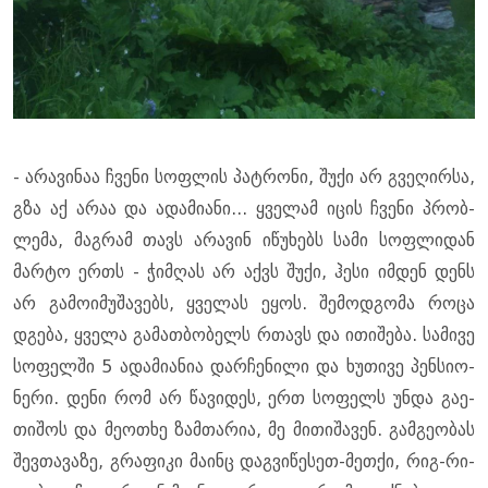
- არა­ვი­ნაა ჩვე­ნი სოფ­ლის პატ­რო­ნი, შუქი არ გვე­ღირ­სა,
გზა აქ არაა და ადა­მი­ა­ნი... ყვე­ლამ იცის ჩვე­ნი პრობ­
ლე­მა, მაგ­რამ თავს არა­ვინ იწუ­ხებს სამი სოფ­ლი­დან
მარ­ტო ერთს - ჭიმ­ღას არ აქვს შუქი, ჰესი იმ­დენ დენს
არ გა­მო­ი­მუ­შა­ვებს, ყვე­ლას ეყოს. შე­მოდ­გო­მა როცა
დგე­ბა, ყვე­ლა გა­მათ­ბო­ბელს რთავს და ითი­შე­ბა. სა­მი­ვე
სო­ფელ­ში 5 ადა­მი­ა­ნია დარ­ჩე­ნი­ლი და ხუ­თი­ვე პენ­სი­ო­
ნე­რი. დენი რომ არ წა­ვი­დეს, ერთ სო­ფელს უნდა გა­ე­
თი­შოს და მე­ო­თხე ზამ­თა­რია, მე მი­თი­შა­ვენ. გამ­გე­ო­ბას
შევ­თა­ვა­ზე, გრა­ფი­კი მა­ინც დაგ­ვი­წე­სეთ-მეთ­ქი, რიგ-რი­