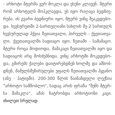
- არ­ხო­ტი მტერ­მა ვერ მოკ­ლა და ესე­ნი კლა­ვენ. მტე­რი
რომ არ­ხო­ტელს მოჰ­კლავ­და, ეს იყო რა­ღა­ცა ბედ­ნი­ე­
რე­ბა. ის გვა­რი ბედ­ნი­ე­რი იყო, მტერს ვინც შე­აკ­ვდე­ბო­
და. ხევ­სუ­რეთ­ში 2-სარ­თუ­ლი­ა­ნი სახ­ლის მე-2 სარ­თულს
ხევ­სუ­რუ­ლად ჰქვია ზე­თათ­ვა­ლი, პირ­ველს - ქვე­თათ­ვა­
ლი. ქვე­თათ­ვალ­ში სა­დი­ა­ცო იყო, ზე­თა­ში - სა­მა­მა­ცო.
მტე­რი როცა მო­დი­ო­და, მა­მა­კა­ცი ზე­თათ­ვალ­ში იყო და
სა­დი­ა­ცოს არც მოს­ძებ­ნი­და. ვინც არ­ხოტ­ში მოკ­ვდე­ბო­
და, გმი­რებს ქა­ლე­ბი და­ი­ტი­რებ­დნენ ხოლ­მე და ამ­ბობ­
დნენ, მა­მულსშე­წი­რუ­ლე­ბი უფალს ზე­თათ­ვალ­ში ჰყვა­ნო
(ანუ - პა­ტივ­ში). 200-300 წლის წა­ი­ნან­დე­ლი ლექ­სია
"არ­ხო­ტო სამ­შობ­ლო“, სა­დაც არის ფრა­ზა "შენს მტერ­
სა შა­მაკ­ლა“, ამას ნატ­რობ­და არ­ხო­ტი­ო­ნი კაცი.
იხილეთ სრულად