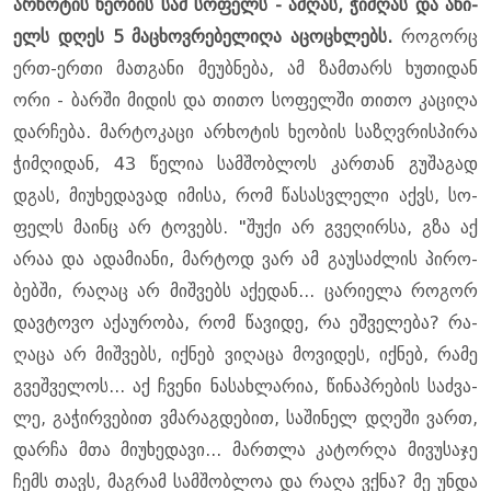
არ­ხო­ტის ხე­ო­ბის სამ სო­ფელს - ამ­ღას, ჭიმ­ღას და ახი­
ელს დღეს 5 მა­ცხოვ­რე­ბე­ლი­ღა აცო­ცხლებს.
რო­გორც
ერთ-ერთი მათ­გა­ნი მე­უბ­ნე­ბა, ამ ზამ­თარს ხუ­თი­დან
ორი - ბარ­ში მი­დის და თითო სო­ფელ­ში თითო კა­ცი­ღა
დარ­ჩე­ბა. მარ­ტო­კა­ცი არ­ხო­ტის ხე­ო­ბის სა­ზღვრის­პი­რა
ჭიმ­ღი­დან, 43 წე­ლია სამ­შობ­ლოს კარ­თან გუ­შა­გად
დგას, მი­უ­ხე­და­ვად იმი­სა, რომ წა­სას­ვლე­ლი აქვს, სო­
ფელს მა­ინც არ ტო­ვებს. "შუქი არ გვე­ღირ­სა, გზა აქ
არაა და ადა­მი­ა­ნი, მარ­ტოდ ვარ ამ გა­უ­საძ­ლის პი­რო­
ბებ­ში, რა­ღაც არ მიშ­ვებს აქე­დან... ცა­რი­ე­ლა რო­გორ
დავ­ტო­ვო აქა­უ­რო­ბა, რომ წა­ვი­დე, რა ეშ­ვე­ლე­ბა? რა­
ღა­ცა არ მიშ­ვებს, იქ­ნებ ვი­ღა­ცა მო­ვი­დეს, იქ­ნებ, რამე
გვეშ­ვე­ლოს... აქ ჩვე­ნი ნა­სახ­ლა­რია, წი­ნაპ­რე­ბის საძ­ვა­
ლე, გა­ჭირ­ვე­ბით ვმა­რაგ­დე­ბით, სა­ში­ნელ დღე­ში ვართ,
დარ­ჩა მთა მი­უ­ხე­და­ვი... მარ­თლა კა­ტორ­ღა მი­ვუ­სა­ჯე
ჩემს თავს, მაგ­რამ სამ­შობ­ლოა და რაღა ვქნა? მე უნდა