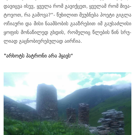
და­ვიც­ვა ისევ, ყვე­ლა რომ გა­ვიქ­ცეთ, ყვე­ლამ რომ მი­ვა­
ტო­ვოთ, რა გა­მო­ვა?“- წუ­ხი­ლით მე­უბ­ნე­ბა პო­ე­ტი გიგ­ლა
ოჩი­ა­უ­რი და მისი ნა­ამ­ბო­ბის გა­აზ­რე­ბით იმ გა­უ­საძ­ლი­სი
ყო­ფის მო­ნა­წი­ლედ გხდის, რო­მე­ლიც წლე­ბის წინ სრუ­
ლი­ად გაც­ნო­ბი­ე­რე­ბუ­ლად აირ­ჩია.
"არ­ხოტს პატ­რო­ნი არა ჰყავს“