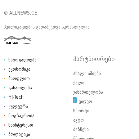
© ALLNEWS.GE
პუბლიკაციების გადაბეჭდვა აკრძალულია
პარტნიორები
საზოგადოება
ეკონომიკა
ახალი ამბები
მსოფლიო
ქალი
განათლება
ჯანმრთელობა
HI-Tech
ვიდეო
კულტურა
სპორტი
მოგზაურობა
ავტო
საინტერესო
ბიზნესი
პოლიტიკა
მშობლები