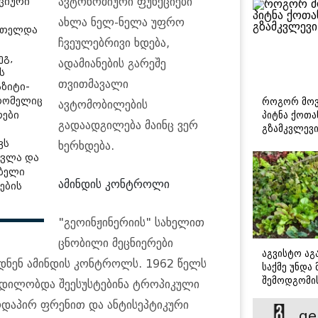
ავტონომიური ფუნქციები
ციური
ახლა ნელ-ნელა უფრო
მრთელდა
ჩვეულებრივი ხდება,
ეგ,
ადამიანების გარეშე
ს
თვითმავალი
ზიტი-
როგორ მოვ
 რომელიც
ავტომობილების
პიტნა ქოთა
რები
გადაადგილება მაინც ვერ
გზამკვლევ
ვს
ხერხდება.
ავლა და
ებელი
ამინდის კონტროლი
ების
"გეოინჟინერიის" სახელით
ცნობილი მეცნიერები
აგვისტო აგა
ნენ ამინდის კონტროლს. 1962 წელს
საქმე უნდა
შემოდგომი
 ცდილობდა შეესუსტებინა ტროპიკული
დადგომამდ
რდაპირ ფრენით და ანტისეპტიკური
ge