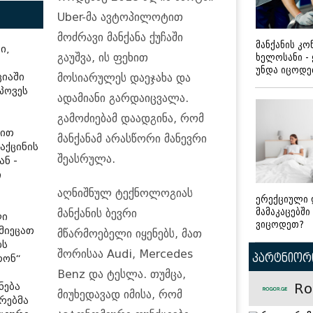
Uber-მა ავტოპილოტით
მოძრავი მანქანა ქუჩაში
მანქანის კ
ი,
გაუშვა, ის ფეხით
ხელოსანი -
უნდა იცოდ
ციაში
მოსიარულეს დაეჯახა და
იპოვეს
ადამიანი გარდაიცვალა.
გამოძიებამ დაადგინა, რომ
ბით
მანქანამ არასწორი მანევრი
აქცინის
შეასრულა.
ან -
ი
აღნიშნულ ტექნოლოგიას
ერექციული 
მამაკაცებში
მანქანის ბევრი
ლი
ვიცოდეთ?
 მიეცათ
მწარმოებელი იყენებს, მათ
ბს
შორისაა Audi, Mercedes
პარტნიორი
რონ“
Benz და ტესლა. თუმცა,
Ro
ნება
მიუხედავად იმისა, რომ
ერებმა