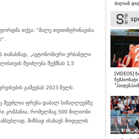
ძალიან დიდ
ვიცნობ" - ვ
ბარბაქაძის
sp
როგორია მ
სიყვარულის
ფორდმა თქვა: “მალე თვითმფრინავისა
ს“.
ის თანახმად, „ავტონომიური ურბანული
ლისთვის შეიძლება შექმნას 1,5
[VIDEOS] ზ
ჩემპიონატ
"ჰაიდენჰაიმ
ერვისების გაშვებას 2023 წელს.
გამარჯვები
საც შეუძლია ფრენა დაბალ სიმაღლეებზე
ური კომპანია, რომელმაც 500 მილიონი
ნსებლად, მიზნად ისახავს მოდელის