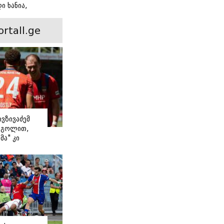
ი ხანია,
ინ არის ევა
 რჩეული და
ortall.ge
ისი
 ამბავი
ივზივაძემ
ი გოლით,
მა" კი
თ დაიწყო