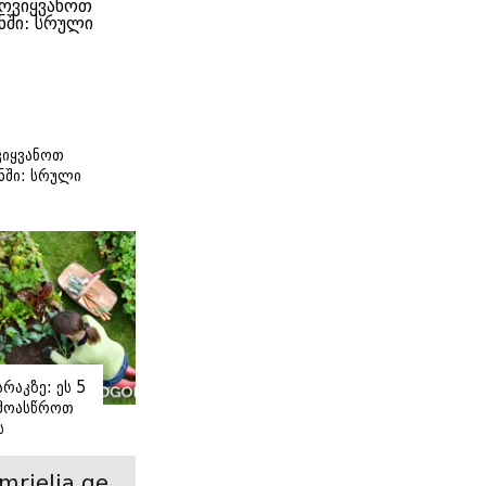
იყვანოთ
ნში: სრული
ი
რაკზე: ეს 5
 მოასწროთ
ს
ე
mrielia.ge