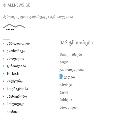
© ALLNEWS.GE
პუბლიკაციების გადაბეჭდვა აკრძალულია
პარტნიორები
საზოგადოება
ეკონომიკა
ახალი ამბები
მსოფლიო
ქალი
განათლება
ჯანმრთელობა
HI-Tech
ვიდეო
კულტურა
სპორტი
მოგზაურობა
ავტო
საინტერესო
ბიზნესი
პოლიტიკა
მშობლები
ქვიზები