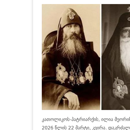
კა­თო­ლი­კოს-პატ­რი­არ­ქის, ილია მე­ო­რ
2026 წლის 22 მარ­ტი, კვი­რა. დაკ­რძალ­ვ