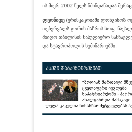
ის მიერ 2002 წელს წმინ­და­ნა­დაა შე­რა­ც
ლე­ო­ნი­დე
(ერის­კა­ცო­ბა­ში ლონ­გი­ნოზ ო
თე­ბერ­ვალს გო­რის მაზ­რის სოფ. ნა­ქა­ლა­
მი­ი­ღო თბი­ლი­სის სა­სუ­ლი­ე­რო სას­წავ­ლ
და სტავ­რო­პო­ლის სე­მი­ნა­რი­ებ­ში.
ასევე დაგაინტერესებთ
“მოდიან მართალი მწყე
ყველაფერი იცვლება
საპატრიარქოში - პატ
ახალგაზრდა მამაკაცი
- ლელა კაკულია წინასწარმეტყველებას აქ