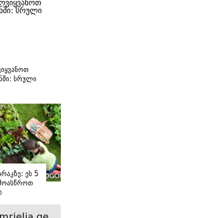
იყვანოთ
ნში: სრული
ი
რაკზე: ეს 5
 მოასწროთ
ს
ე
mrielia.ge