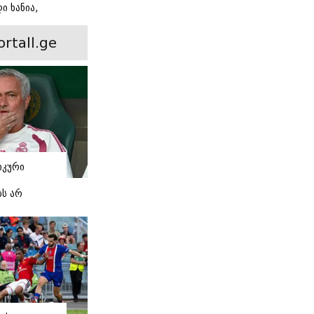
ი ხანია,
ინ არის ევა
 რჩეული და
ortall.ge
ისი
 ამბავი
იკური
ბს არ
 -
 "რეალის"
ი