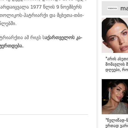
მთავარი გა
არ­და­იც­ვა­ლა 1977 წლის 9 ნო­ემ­ბერს
ma
­თო­ლი­კოს-პატ­რი­არ­ქი და მცხე­თა-თბი­
წლებ­ში.
­რი­არ­ქთა ამ რიგს ს
ა­ქარ­თვე­ლოს კა­
უ­ერ­თდე­ბა.
"არის ასეთ
მომავლის შ
დღეები, რო
მარტოდ გრ
- ირინა ონ
წერილი
"წელიწად-ნ
ერთად ვართ