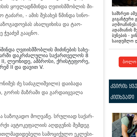
ლი­სის ყოვ­ლად­წ­მინ­და ღვთის­მშობ­ლის მი­
სამხრეთ ამ
ქო ტა­ძა­რი, - ამის შე­სა­ხებ წმინ­და სი­ნო­
გიგანტური 
სა­ზო­გა­დო­ე­ბას ახალ­ცი­ხი­სა და ტაო-
აღმოაჩინეს:
ადამიანის შ
ჭუ­ა­ძემ გა­აც­ნო.
ბუნების - ვი
საიდუმლო 
მინ­და ღვთის­მშობ­ლის მი­ძი­ნე­ბის სა­ხე­
­ძარ­ში დაკ­რძა­ლუ­ლია სა­ქარ­თვე­ლოს 8
 II, ლე­ო­ნი­დე, ამ­ბრო­სი, ქრის­ტე­ფო­რე,
ბოლო 
ფ­რემ II და და­ვით V.
ო­ნი­მეს ძე სა­ძაგ­ლიშ­ვი­ლი) და­ი­ბა­და
კვირის ყვ
, გო­რის მაზ­რა­ში და გარ­და­იც­ვა­ლა
კითხვადი
და სა­ზო­გა­დო მოღ­ვა­წე. სრუ­ლი­ად სა­ქარ­
­ქი ავ­ტო­კე­ფა­ლი­ის აღ­დგე­ნის შემ­დეგ
თლმა­დი­დე­ბე­ლი სა­მო­ცი­ქუ­ლო ეკ­ლე­სი­