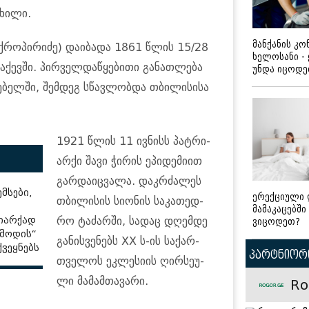
ხი­ლი.
მანქანის კ
ქ­რო­პი­რი­ძე) და­ი­ბა­და 1861 წლის 15/28
ხელოსანი -
ქევ­ში. პირ­ველ­და­წყე­ბი­თი გა­ნათ­ლე­ბა
უნდა იცოდ
ე­ბელ­ში, შემ­დეგ სწავ­ლობ­და თბი­ლი­სი­სა
1921 წლის 11 ივ­ნისს პატ­რი­
არ­ქი შავი ჭი­რის ეპი­დე­მი­ით
გარ­და­იც­ვა­ლა. დაკ­რძა­ლეს
მსები,
ერექციული 
თბი­ლი­სის სი­ო­ნის სა­კა­თედ­
მამაკაცებში
რიარქად
რო ტა­ძარ­ში, სა­დაც დღემ­დე
ვიცოდეთ?
 მოდის“
გა­ნის­ვე­ნებს XX ს-ის სა­ქარ­
ვეყნებს
პარტნიორი
თვე­ლოს ეკ­ლე­სი­ის ღირ­სე­უ­
ლი მა­მამ­თა­ვა­რი.
Ro