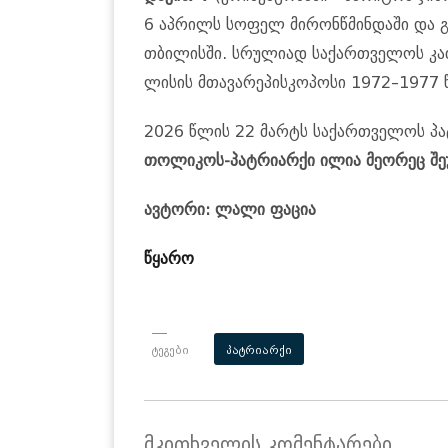
6 აპ­რილს სო­ფელ მი­რონ­წმინ­და­ში და გ
თბი­ლის­ში. სრუ­ლი­ად სა­ქარ­თვე­ლოს კა
ლი­სის მთა­ვა­რე­პის­კო­პო­სი 1972–1977 
2026 წლის 22 მარტს სა­ქარ­თვე­ლოს პატ
თო­ლი­კოს-პატ­რი­არ­ქი ილია მე­ო­რეც შე­
ავტორი: ლალი ფაცია
წყარო
ტეგები
პატრიარქი
მკითხველის კომენტარები