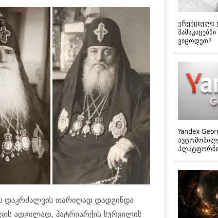
ერექციული 
მამაკაცებში
ვიცოდეთ?
Yandex Geor
ავტომობილე
პლატფორმის
ის დაკ­რძალ­ვის თა­რი­ღად დად­გინ­და
ის ად­გი­ლად, პატ­რი­არ­ქის სურ­ვი­ლის