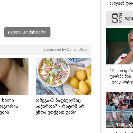
ძალიან დიდ
ვიცნობ" - ვ
ბარბაქაძის
sp
როგორია მ
სიყვარულის
ყველა კომენტარი
sponsored by ContentRoom
"ასეთი ფიზ
ფორმა მის
სტანდარტე
შეეფერება"
მოურინიომ
ახალწვეულ
ს ხალი
ომეგა-3 ზაფხულშიც
გააკრიტიკა
როგორია
საჭიროა? - რატომ არ
ების
უნდა ვთქვათ უარი
 უსაფრთხო
თევზზე ცხელ დღეებში