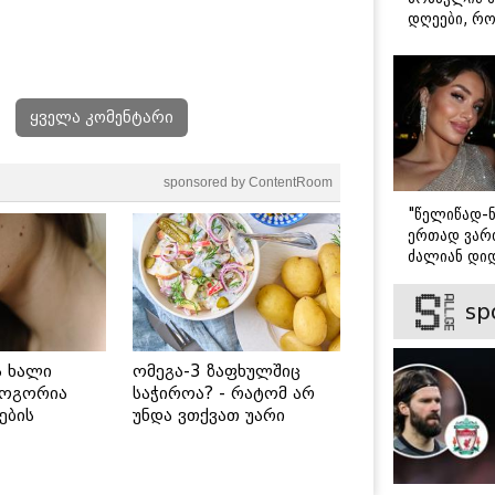
დღეები, რო
მარტოდ გრ
- ირინა ონ
წერილი
ყველა კომენტარი
sponsored by ContentRoom
"წელიწად-ნ
ერთად ვართ
ძალიან დიდ
ვიცნობ" - ვ
ბარბაქაძის
sp
როგორია მ
სიყვარულის
ს ხალი
ომეგა-3 ზაფხულშიც
როგორია
საჭიროა? - რატომ არ
ების
უნდა ვთქვათ უარი
 უსაფრთხო
თევზზე ცხელ დღეებში