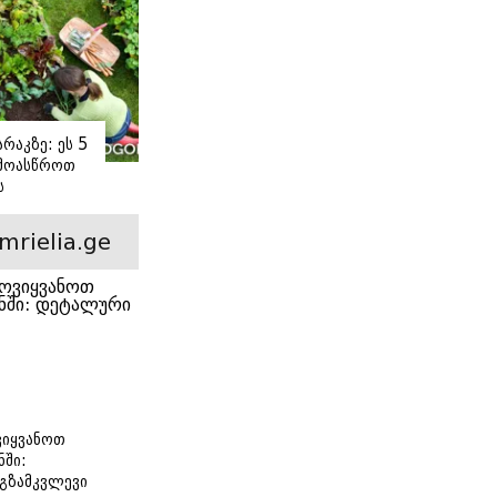
რაკზე: ეს 5
 მოასწროთ
ს
ე
mrielia.ge
იყვანოთ
ნში:
გზამკვლევი