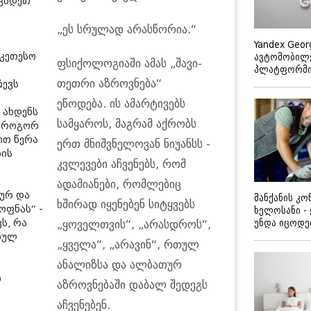
ავხდეთ
„ეს სრულად არასწორია.“
Yandex Geor
უკეთესო
ავტომობილე
ფსიქოლოგიაში ამას „შავი-
პლატფორმის
თეთრი აზროვნება“
ჩევს
ეწოდება. ის ამარტივებს
 ახდენს
სამყაროს, მაგრამ აქრობს
ა როგორ
ით წერა
ერთ მნიშვნელოვან ნიუანსს -
ბის
კვლევები აჩვენებს, რომ
ადამიანები, რომლებიც
იურ და
მანქანის კ
ხშირად იყენებენ სიტყვებს
ოფნას“ -
ხელოსანი -
უნდა იცოდ
ს, რა
„ყოველთვის“, „არასდროს“,
ნულ
„ყველა“, „არავინ“, რთულ
ანალიზსა და ალბათურ
ი
აზროვნებაში დაბალ შედეგს
აჩვენებენ.