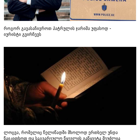
როგორ გავასაჩივროთ პატრულის ჯარიმა უფასოდ -
იურისტი გვირჩევს
ლოცვა, რომელიც წელიწადში მხოლოდ ერთხელ უნდა
წაიკითხოთ და საგვარეულო წყევლის გაწყვეტა შეუძლია