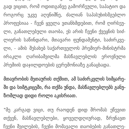
გად ვი­ცით, რომ ოდით­გან­ვე გა­მორ­ჩე­უ­ლი, სა­პა­ტიო და
რო­გორც უკვე აღ­ვნიშ­ნე, ძა­ლი­ან სა­პა­სუ­ხის­მგებ­ლო
პრო­ფე­სი­აა - ჩვენ ყვე­ლა ვთან­ხმდე­ბით, რომ ღირ­სე­უ­
ლი, გა­ნათ­ლე­ბუ­ლი თა­ო­ბა, ეს არის ჩვე­ნი ქვეყ­ნის სიძ­
ლი­ე­რის სა­წინ­და­რი, მთა­ვა­რი ფუნ­და­მენ­ტი, სა­ძირ­კვე­
ლი, - ამის შე­სა­ხებ სა­ქარ­თვე­ლოს პრე­მი­ერ-მი­ნის­ტრმა
ირაკ­ლი ღა­რი­ბაშ­ვილ­მა მას­წავ­ლებ­ლის ეროვ­ნუ­ლი
პრე­მი­ის და­ჯილ­დო­ე­ბის ცე­რე­მო­ნი­ა­ზე გა­ნა­ცხა­და.
მთავ­რო­ბის მე­თა­უ­რის თქმით, ამ სა­ძირ­კვლის სიმ­ყა­რე­
ში და სიმ­ტკი­ცე­ში, რა თქმა უნდა, მას­წავ­ლებ­ლებს გა­ნუ­
ზომ­ლად დიდი როლი აკის­რი­ათ.
"მე კარ­გად ვიცი, თუ რა­ო­დენ დიდ შრო­მას ეწე­ვით
თქვენ, მას­წავ­ლებ­ლე­ბი, ყო­ველ­დღი­უ­რად, ზრუ­ნავთ
ჩვე­ნი შვი­ლე­ბის, ჩვე­ნი მო­მა­ვა­ლი თა­ო­ბე­ბის გა­ნათ­ლე­