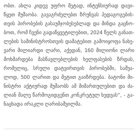
ობთ. ახლა კი­დევ უფრო მე­ტად, ინ­ტენ­სი­უ­რად და­ვი­
წყეთ მუ­შა­ო­ბა. გა­ვაგ­რძე­ლებთ ზრუნ­ვას პე­და­გო­გე­ბის­
თვის პი­რო­ბე­ბის გა­სა­უმ­ჯო­ბე­სებ­ლად და მინ­და გაც­ნო­
ბოთ, რომ ჩვე­ნი გა­და­წყვე­ტი­ლე­ბით, 2024 წელს გა­ნათ­
ლე­ბის სა­მი­ნის­ტროს­თვის და­მა­ტე­ბით გა­მო­ი­ყო­ფა ნა­ხე­
ვა­რი მი­ლი­არ­დი ლარი, აქე­დან, 160 მი­ლი­ო­ნი ლარი
მოხ­მარ­დე­ბა მას­წავ­ლებ­ლე­ბის ხელ­ფა­სე­ბის ზრდას,
რო­მე­ლიც, სრუ­ლი დატ­ვირ­თვის პი­რო­ბებ­ში, სა­შუ­ა­
ლოდ, 500 ლა­რით და მე­ტით გა­იზ­რდე­ბა. ბა­ტო­ნი მი­
ნის­ტრი აქ­ტი­უ­რად მუ­შა­ობს ამ მი­მარ­თუ­ლე­ბით და ძა­
ლი­ან მალე წარ­მო­გიდ­გენთ კონ­კრე­ტულ ხედ­ვას“, - გა­
ნა­ცხა­და ირაკ­ლი ღა­რი­ბაშ­ვილ­მა.