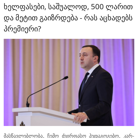
ხელფასები, საშუალოდ, 500 ლარით
და მეტით გაიზრდება - რას აცხადებს
პრემიერი?
მას­წავ­ლებ­ლო­ბა, ჩემო ძვირ­ფა­სო პე­და­გო­გე­ბო, კარ­