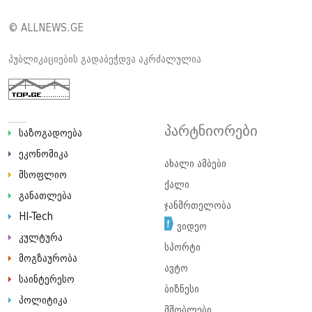
© ALLNEWS.GE
პუბლიკაციების გადაბეჭდვა აკრძალულია
პარტნიორები
საზოგადოება
ეკონომიკა
ახალი ამბები
მსოფლიო
ქალი
განათლება
ჯანმრთელობა
HI-Tech
ვიდეო
კულტურა
სპორტი
მოგზაურობა
ავტო
საინტერესო
ბიზნესი
პოლიტიკა
მშობლები